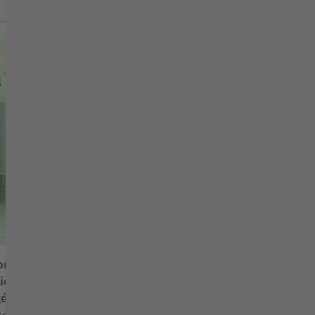
ondateur de l'entreprise, le
icant Erwin Mächtel et
génieur Otto Göhler