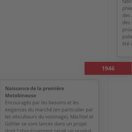
fabr
phén
des 
des 
prov
pali
été u
1946
Naissance de la première
Motobineuse
Encouragés par les besoins et les
exigences du marché (en particulier par
les viticulteurs du voisinage), Mächtel et
Göhler se sont lancés dans un projet
dont l'aboutissement serait un produit