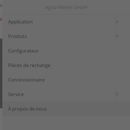
és
Salon
Connexion
Languages
Agria-Werke GmbH
e
Concessionnaire
Service
Application
Produits
Configurateur
Pièces de rechange
Concessionnaire
Service
À propos de nous