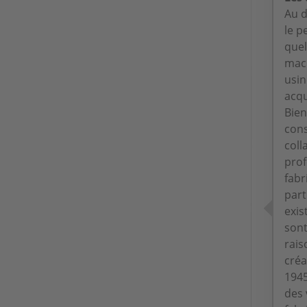
Au d
le p
quel
mach
usin
acqu
Bien
cons
coll
prof
fabr
part
exis
sont
rais
créa
1945
des 