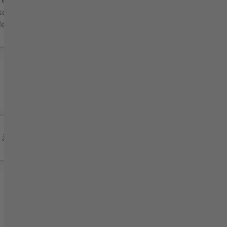
réation officielle de la
schinenfabrik Möckmühl GmbH" a
 le 14 août 1947.
 à tabac
RA
ucher
STO
lz RASTO