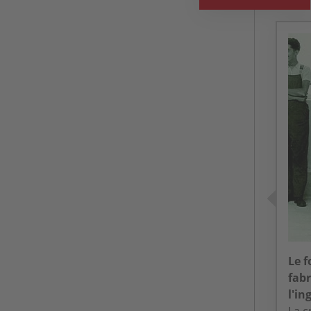
Le f
fabr
l'in