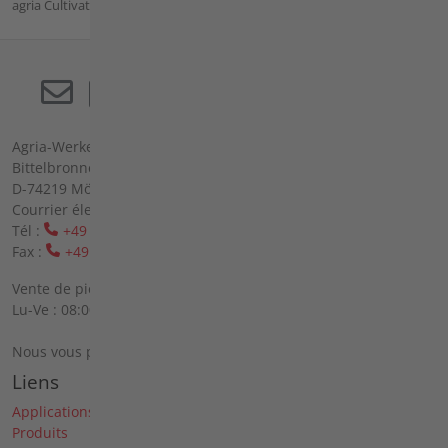
agria Cultivateur à dents
Agria-Werke GmbH (société à responsabilité limitée)
Bittelbronner Str. 42
D-74219 Möckmühl
Courrier électronique :
info(at)agria(dot)de
Tél :
+49 6298 39-0
Fax :
+49 6298 39-111
Vente de pièces de rechange sur place :
Lu-Ve : 08:00 - 12:00 heures et 13:00 - 16:00 heures
Nous vous prions de vous inscrire par téléphone.
Liens
Applications
Produits