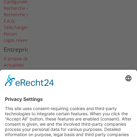
Configurateur
Recherche de pièces de rechange
Recherche de revendeurs
F.A.Q.
Téléchargements
Forum
Login revendeur
Entreprise
À propos de nous
Actualités
Dates & Salons
Carrière
Historique
© 2026 Agria-Werke GmbH