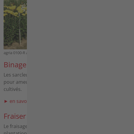
agria 0100-R avec couronnes de départ
Binage
Les sarcleuses motorisées sont principalement utilisées
pour ameublir de manière répétée des sols déjà
cultivés.
► en savoir plus sur le binage
Fraiser
Le fraisage permet de préparer un lit de semis ou de
plantation fini en un seul passage pour les sols légers à