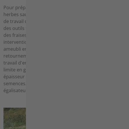
Pour préparer un lit de semences ou éliminer les
herbes sauvages, on a recours à différentes méthodes
de travail du sol. Pour le travail du sol de base, on utilise
des outils tels que des motobineuses, des fraises de sol,
des fraises réversibles ou des charrues. Lors de cette
intervention mécanique, le sol n'est pas seulement
ameubli en surface, mais un mélange ou un
retournement du sol est réalisé à des profondeurs de
travail d'environ 15 cm. Le travail du sol secondaire se
limite en général à la couche supérieure du sol, d'une
épaisseur maximale de 10 cm, et sert à préparer le lit de
semences. On utilise des herses rotatives et des râteaux
égalisateurs.