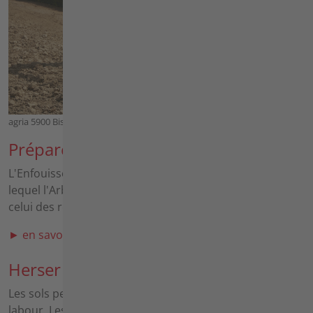
agria 5900 Bison avec Enfouisseur
Préparer du sol
L'Enfouisseur de pierres est un modèle spécial dans
lequel l'Arbre de fraise tourne dans le sens inverse de
celui des roues du tracteur.
► en savoir plus sur préparer du sol
Herser
Les sols peuvent être travaillés à la herse après le
labour. Les plus grosses mottes de terre sont broyées,