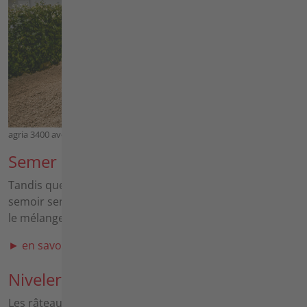
agria 3400 avec Herse rotative et agria Semoir intégré
Semer
Tandis que la Herse rotative broie et nivelle la terre, le
semoir semi-porté se charge simultanément de semer
le mélange de semences - le tout en une seule étape.
► en savoir plus sur semer
Niveler
Les râteaux de nivellement conviennent pour niveler le