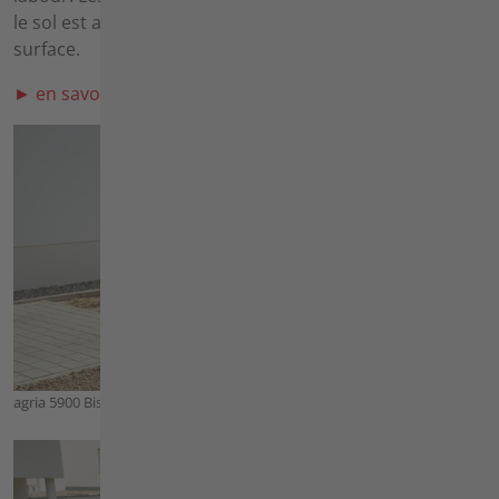
le sol est ameubli et réparti uniformément sur la
surface.
► en savoir plus sur le herser
agria 5900 Bison avec Herse rotative