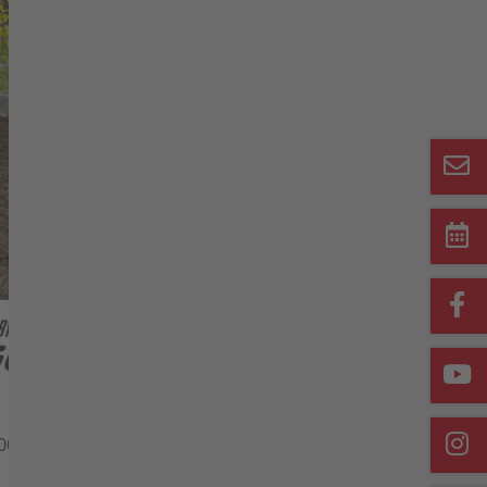
Démonstration
Configurer maintenant
Téléchargements
Revendeurs près de chez
vous
Accessoires adaptés
100e