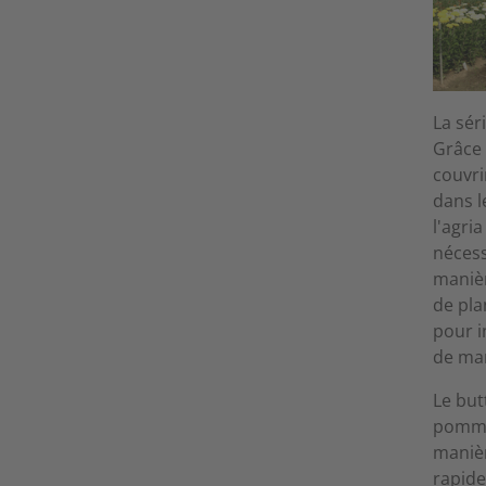
La sér
Grâce 
couvri
dans l
l'agri
nécess
manièr
de pla
pour i
de man
Le but
pommes
manièr
rapide