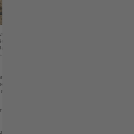
euse.
ée à
ées et
-R et
rangées
bes et
eur et
t des
sque de