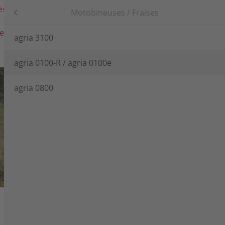
és
Salon
Connexion
Languages
Agria-Werke GmbH
Produits
Motobineuses / Fraises
e
Concessionnaire
Service
diocommandées
agria 3100
agria 0100-R / agria 0100e
r
agria 0800
change
ire
ésherbage / Balayeuses
/ Fraises
nous