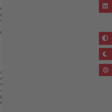
Actualités
hent de
agria
es
 la
ées,
La nouvelle houe
outils
entièrement agria
le
0100e - 100 %
mble
électrique, sans
rantit
émissions et
 grâce
teurs
écologique