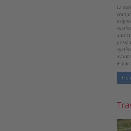
La con
compos
exigen
systèm
amorti
possib
systèm
avanta
le par
en
Tra