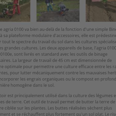
ie agria 0100 va bien au-delà de la fonction d'une simple Bin
à sa plateforme modulaire d'accessoires, elle est prédestin
r tout le spectre du travail du sol dans les cultures spécialis
es grandes cultures. Les deux appareils de base, l'agria 0100
a 0100e, sont livrés en standard avec les outils de binage
aires. La largeur de travail de 45 cm est dimensionnée de
e optimale pour permettre une culture efficace entre les 
ntes, pour lutter mécaniquement contre les mauvaises her
ncorporer les engrais organiques ou le compost en profond
ière homogène dans le sol.
toir est principalement utilisé dans la culture des légumes e
 de terre. Cet outil de travail permet de butter la terre de
e ciblée sur les plantes. Les buttes réalisées sèchent plus
ment et se réchauffent plus fortement qu'un sol plat. Le ri