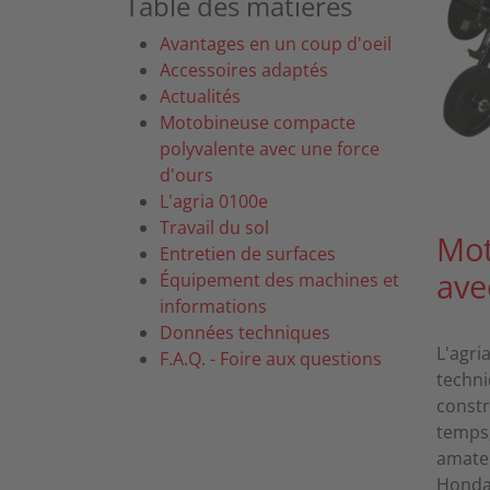
Table des matières
Avantages en un coup d'oeil
Accessoires adaptés
Actualités
Motobineuse compacte
polyvalente avec une force
d'ours
L'agria 0100e
Travail du sol
Mot
Entretien de surfaces
ave
Équipement des machines et
informations
Données techniques
L'agri
F.A.Q. - Foire aux questions
techni
constr
temps,
amateu
Honda 