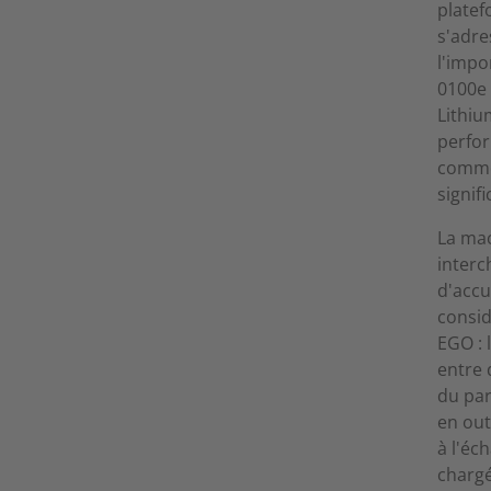
platef
s'adre
l'impo
0100e 
Lithiu
perfor
comme 
signif
La mac
interc
d'accu
consid
EGO : 
entre 
du par
en out
à l'éc
chargé