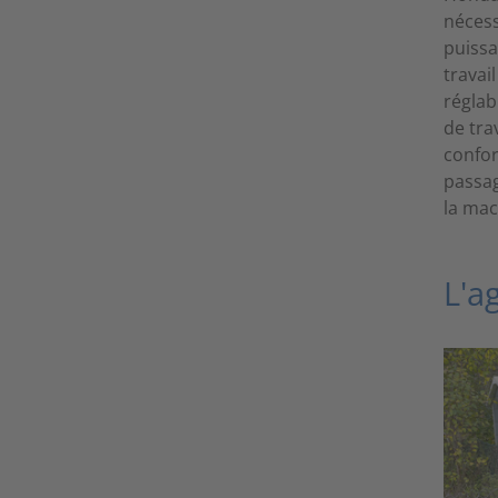
nécess
puissa
travai
réglab
de tra
confor
passag
la mac
L'a