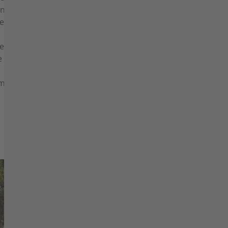
une
de
 permet
e
ement