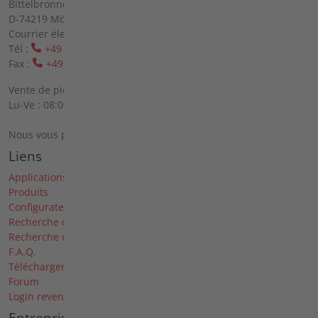
Bittelbronner Str. 42
D-74219 Möckmühl
Courrier électronique :
info(at)agria(dot)de
Tél :
+49 6298 39-0
Fax :
+49 6298 39-111
Vente de pièces de rechange sur place :
Lu-Ve : 08:00 - 12:00 heures et 13:00 - 16:00 heures
Nous vous prions de vous inscrire par téléphone.
Liens
Applications
Produits
Configurateur
Recherche de pièces de rechange
Recherche de revendeurs
F.A.Q.
Téléchargements
Forum
Login revendeur
Entreprise