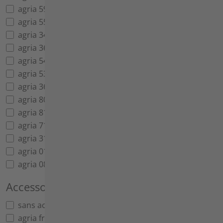
agria 5900 porte-outils
agria 5500 Porte-outils
agria 3400 monoaxe
agria 3600 monoaxe
agria 5400 Tondeuse combinée
agria 5300/5300e Tondeuse combinée
agria 3600 BM Tondeuse combinée
agria 8000 Gestrüppmäher
agria 8100 Brosse à herbes sauvages
agria 7100/7100e Balayeuse
agria 3100 houe à une roue
agria 0100-R/0100e Motobineuse polyvalente
agria 0800 Motobineuse
Accessoire
*
sans accessoire
agria fraise