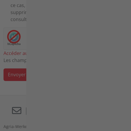
ce cas, vos données seront immédiatement
supprimées. Pour plus d'informations, veuillez
consulter notre
politique de confidentialité
.
*
Accéder aux paramètres des cookies
Les champs obligatoires sont marqués d'un *.
Envoyer
Agria-Werke GmbH (société à responsabilité limitée)