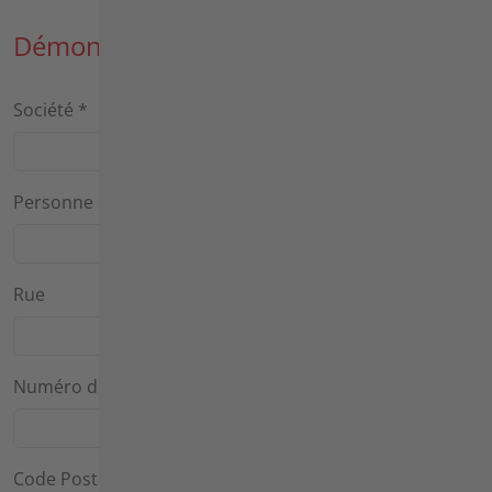
Démonstration dans vos locaux
Société
*
Personne de contact
*
Rue
Numéro de maison
Code Postal