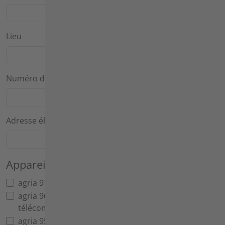
Lieu
Numéro de téléphone
*
Adresse électronique
*
Appareil de base
*
agria 9700e Porte-outils à batterie télécommandé
agria 9600 Gyrobroyeur pour herbes hautes
télécommandé
agria 9500 Tondeuse compacte télécommandée