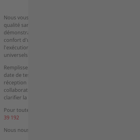
Nous vous offrons l'occasion de vous convaincre de la
qualité sans compromis des produits agria lors de
démonstrations pratiques. Découvrez de près le
confort d'utilisation unique, la fonctionnalité et
l'exécution efficace du travail de nos appareils
universels.
Remplissez simplement le formulaire et réservez une
date de test sans engagement chez vous. Après
réception de votre demande de démonstration, un
collaborateur agria prendra contact avec vous pour
clarifier la date, le lieu et toutes les autres questions.
Pour toute question, veuillez composer le
+49 6298
39 192
Nous nous réjouissons de votre demande !