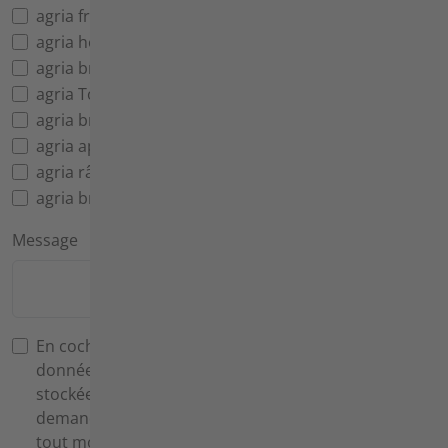
agria fraiseuse réversible
agria herse rotative
agria broyeur à fléaux
agria Tondeuse à barre de coupe
agria brosse à herbes sauvages
agria appareil d'entretien des chemins
agria râteau niveleur triple
agria brosses de balayage
Message
En cochant cette case, vous acceptez que les
données que vous avez fournies soient collectées et
stockées électroniquement afin de répondre à votre
demande. Vous pouvez révoquer ce consentement à
tout moment en nous envoyant un message. Dans