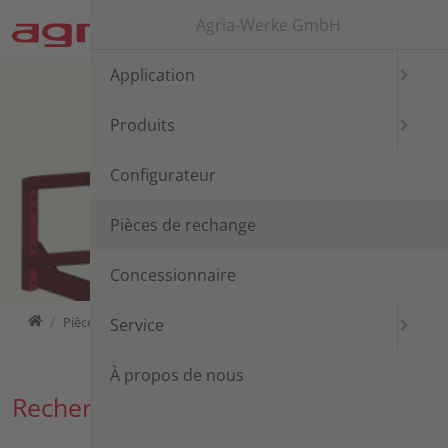
Aller directement à la navigation principale
Aller directement au contenu
Agria-Werke GmbH
Application
Produits
Configurateur
Pièces de rechange
Concessionnaire
Home
Pièces de rechange
Pièces de rechange
Service
À propos de nous
Recherche de pièce de rechange