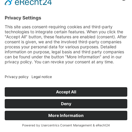
Balayeuses
suivant
Deutsch
English
Contact
Actualités
Salon
Connexion