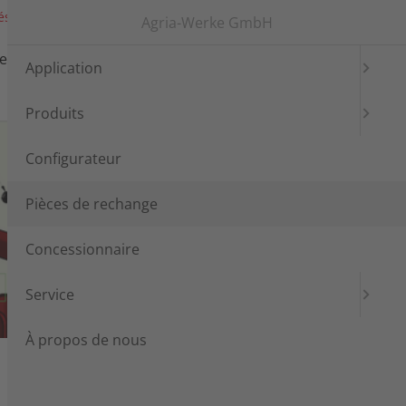
és
Salon
Connexion
Languages
Agria-Werke GmbH
e
Concessionnaire
Service
Application
Produits
Configurateur
Pièces de rechange
Concessionnaire
Service
À propos de nous