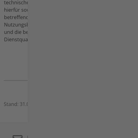
technischen Mittel
die Vorgehensweise
hierfür sowie die
beschrieben. Auf dem USB-Stick
betreffenden
kann er die Daten jederzeit
Nutzungsbedingungen
löschen. Die Maschine löscht die
und die betreffende
Daten eigenständig nach
Dienstqualität.
Vorgabe.
Bei Verlust oder Beschädigung
von Kabel oder USB-Stick
können diese über den Agria-
Kundendienst neu beschafft
werden.
Stand: 31.03.2026, Möckmühl