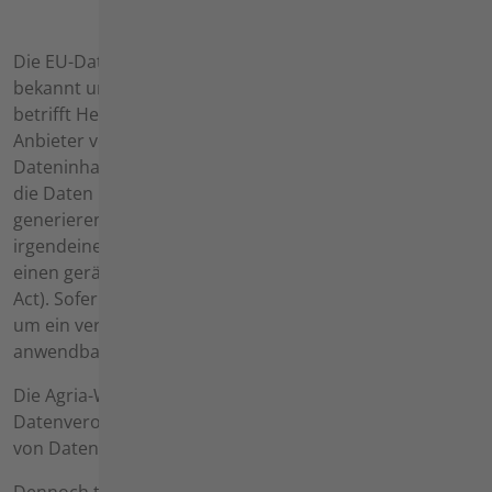
Die EU-Datenverordnung (EU) 2023/2854, besser
bekannt unter ihrem englischen Namen Data Act,
betrifft Hersteller von vernetzten Produkten und
Anbieter verbundener Dienste, sowie die sogenannten
Dateninhaber. „Vernetzte Produkte“ sind Gegenstände,
die Daten über ihre Nutzung oder Umgebung
generieren oder erheben und diese Daten auf
irgendeine Art und Weise übermitteln können, z.B. über
einen geräteinternen Zugang (vgl. Artikel 2 Nr. 5 Data
Act). Sofern also Daten auslesbar sind, handelt es sich
um ein vernetztes Produkt und der Data Act ist
anwendbar.
Die Agria-Werke GmbH ist laut Artikel 7 der EU-
Datenverordnung von den Pflichten zur Bereitstellung
von Daten befreit.