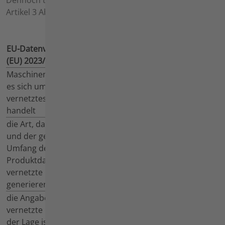
Dennoch teilt die Agria-Werke GmbH hiermit nach
Artikel 3 Absatz 2 folgendes mit:
EU-Datenverordnung
Agria-Maschinen
(EU) 2023/2854
Maschinen, bei denen
agria 9700 111
es sich um ein
agria 9600 231
vernetztes Produkt
agria 9600 241
handelt
agria 9600 245
die Art, das Format
Maschinenstart und
und der geschätzte
Fehlercodes mit Zeitstempel
Umfang der
Umfang kleiner 1 GB
Produktdaten, die das
Speichervolumen
vernetzte Produkt
Keine
personenbezogenen
generieren kann;
Daten
die Angabe, ob das
Die aufgeführten Agria-
vernetzte Produkt in
Maschinen sind nur bei
der Lage ist, Daten
laufendem Betrieb und dabei