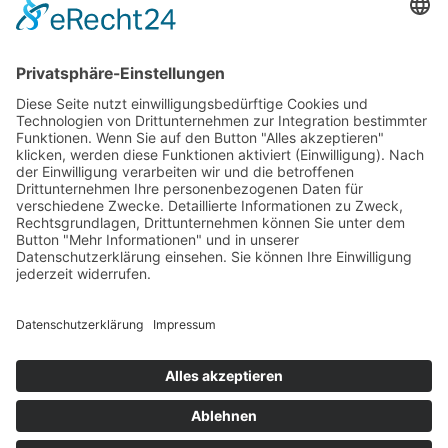
Downloads
Forum
Händler-Login
Unternehmen
Über uns
News
Termine & Messen
Karriere
Historie
© 2026 Agria-Werke GmbH
Impressum
Datenschutz
AGB
Barrierefreiheit
EU Data Act
Sitemap
Kontakt