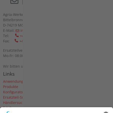
Agria-Werke GmbH
Bittelbronner Str. 42
D-74219 Möckmühl
E-Mail:
info(at)agria(dot)de
Tel:
+49 6298 39-0
Fax:
+49 6298 39-111
Ersatzteilverkauf vor Ort:
Mo-Fr: 08:00 - 12:00 Uhr und 13:00 - 16:00 Uhr
Wir bitten um telefonische Anmeldung.
Links
Anwendungen
Produkte
Konfigurator
Ersatzteil-Suche
Händlersuche
F.A.Q.