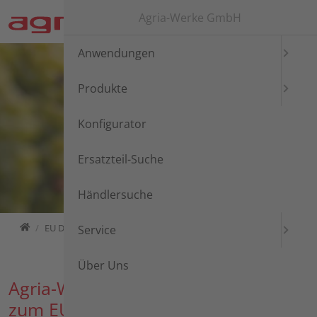
Direkt zur Hauptnavigation springen
Direkt zum Inhalt springen
Zur Unternavigation springen
Agria-Werke GmbH
Anwendungen
Produkte
Konfigurator
Ersatzteil-Suche
Händlersuche
Home
EU Data Act
Service
Über Uns
Agria-Werke GmbH – Informationen
zum EU Data Act