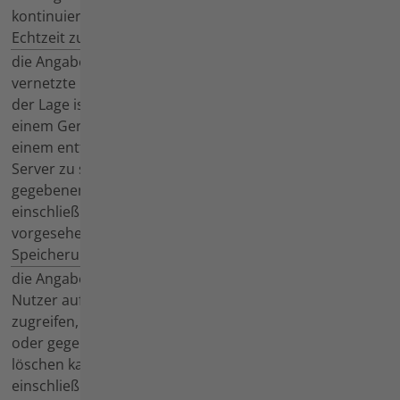
kontinuierlich und in
auftretenden Fehlern in der
Echtzeit zu generieren;
Lage Daten zu generieren.
die Angabe, ob das
Die aufgeführten Agria-
vernetzte Produkt in
Maschinen sind ohne bewusste
der Lage ist, Daten auf
Tätigkeit des Nutzers nicht in
einem Gerät oder
der Lage Daten auf einem
einem entfernten
externen Gerät oder entfernten
Server zu speichern,
Server zu speichern.
gegebenenfalls
einschließlich der
vorgesehenen
Speicherungsdauer;
die Angabe, wie der
Mit Kauf der Maschine erhält
Nutzer auf die Daten
der Nutzer einen bespielten
zugreifen, sie abrufen
USB-Stick und ein
oder gegebenenfalls
Anschlusskabel mit denen er die
löschen kann,
Daten abrufen kann. In der
einschließlich der
Betriebsanleitung ist ausführlich