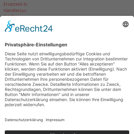
Ersatzteil-Suche
Händlersuche
F.A.Q.
Downloads
Forum
Händler-Login
Unternehmen
Über uns
News
Termine & Messen
Karriere
Historie
© 2026 Agria-Werke GmbH