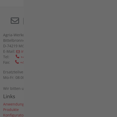
Agria-Werke GmbH
Bittelbronner Str. 42
D-74219 Möckmühl
E-Mail:
info(at)agria(dot)de
Tel:
+49 6298 39-0
Fax:
+49 6298 39-111
Ersatzteilverkauf vor Ort:
Mo-Fr: 08:00 - 12:00 Uhr und 13:00 - 16:00 Uhr
Wir bitten um telefonische Anmeldung.
Links
Anwendungen
Produkte
Konfigurator