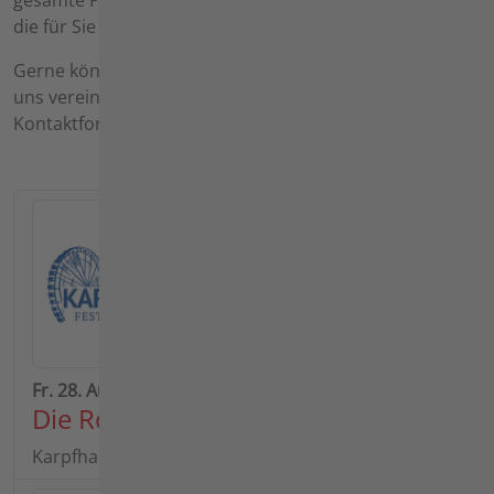
gesamte Produktpalette von agria und können direkt
die für Sie passende Lösung finden.
Gerne können Sie auch einen individuellen Termin mit
uns vereinbaren. Nutzen Sie hierzu bitte unser
Kontaktformular für
Vorführungen
.
Fr. 28. Aug. 2026 - Di. 01. Sept. 2026 | Beginn: 08:30
Die Rottalschau 2026
Karpfhamer Fest & Rottalschau