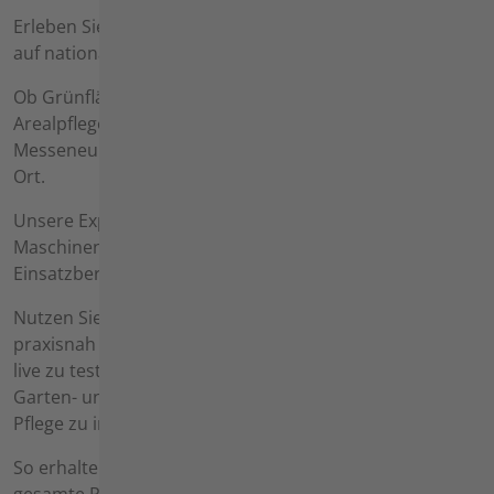
Erleben Sie die agria-Geräte und Anbaugeräte hautnah
auf nationalen und internationalen Messen.
Ob Grünflächenpflege, Bodenbearbeitung oder
Arealpflege – entdecken Sie unsere Innovationen,
Messeneuheiten und bewährte Geräteträger direkt vor
Ort.
Unsere Experten beraten Sie zu den passenden
Maschinen, Anbaugeräten und Zubehör für Ihren
Einsatzbereich.
Nutzen Sie die Gelegenheit, sich informativ und
praxisnah zu allen Produkten zu informieren, Geräte
live zu testen und sich über neue Entwicklungen in der
Garten- und Landschaftspflege sowie der kommunalen
Pflege zu informieren.
So erhalten Sie einen optimalen Überblick über die