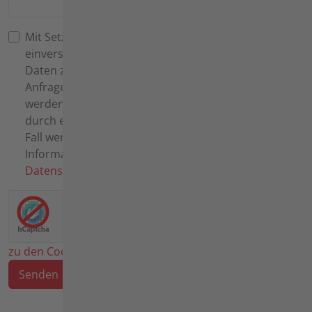
Mit Setzen des Häkchens erklären Sie sich
einverstanden, dass die von Ihnen angegebenen
Daten zweckgebunden zur Beantwortung Ihrer
Anfrage elektronisch erhoben und gespeichert
werden. Diese Einwilligung können Sie jederzeit
durch eine Nachricht an uns widerrufen. In diesem
Fall werden Ihre Daten umgehend gelöscht. Weitere
Informationen entnehmen Sie bitte unserer
Datenschutzerklärung.
*
zu den Cookie-Einstellungen
Senden