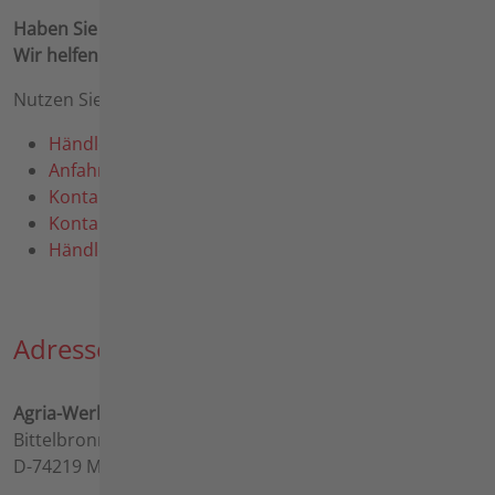
Haben Sie Fragen, Probleme, Anregungen?
Wir helfen Ihnen weiter!
Nutzen Sie die folgenden Kontaktmöglichkeiten:
Händlersuche
Anfahrt
Kontakte
Kontaktformular
Händlerregistrierung
Adresse
Agria-Werke GmbH
Bittelbronner Straße 42
D-74219 Möckmühl