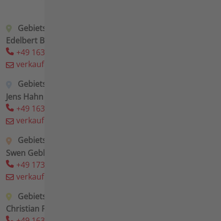
Gebietsleiter Nord
Edelbert Banse
+49 163 6539 518
verkauf.nord(at)agria(dot)de
Gebietsleiter Ost
Jens Hahn
+49 163 6539 516
verkauf.ost(at)agria(dot)de
Gebietsleiter West
Swen Gebhardt
+49 173 6539 369
verkauf.west(at)agria(dot)de
Gebietsleiter Mitte
Christian Pfeiffer
+49 163 6539 519