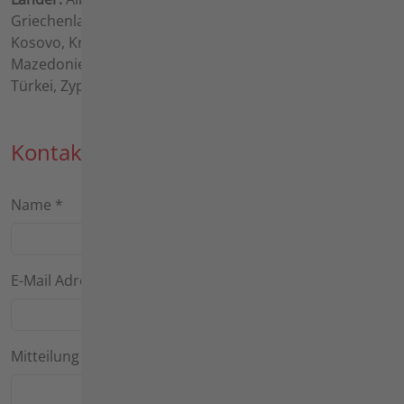
Griechenland, Italien (ohne Provinz Bozen - Südtirol),
Kosovo, Kroatien, Malta, Montenegro, Nord-
Mazedonien, Portugal, Rumänien, Serbien, Slowenien,
Türkei, Zypern
Kontaktformular
Name
*
E-Mail Adresse
*
Mitteilung
*