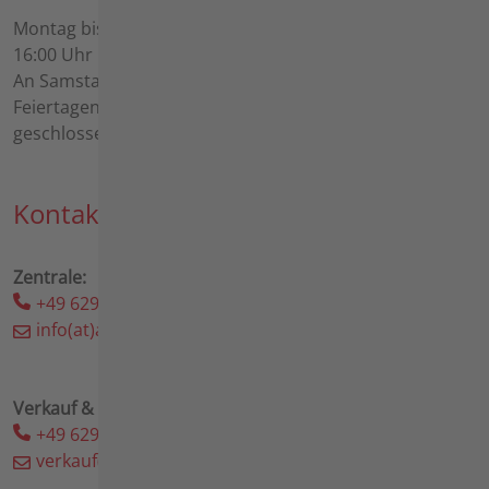
Management Platform
&
eRecht24
Montag bis Freitag von 8:00 - 12:00 Uhr und 13:00 bis
16:00 Uhr
An Samstagen und Sonntagen sowie an gesetzlichen
Feiertagen in Baden-Württemberg ist das Unternehmen
geschlossen.
Kontakte
Zentrale:
+49 6298 39-0
info(at)agria(dot)de
Verkauf & Ersatzteile
+49 6298 39-192
verkauf(at)agria(dot)de