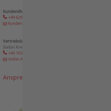
Kundendienst
+49 6298 39-191
kundendienst(at)agria(dot)de
Vertriebsleitung
Stefan Kremper
+49 163 65 39 210
stefan.kremper(at)agria(dot)de
Ansprechpartner Deutschland