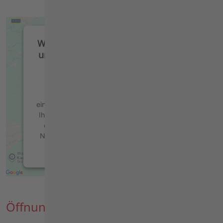
Wir benötigen Ihre Zustimmung,
um den Google Maps-Service zu
laden!
Wir verwenden einen Service eines
Drittanbieters, um Karteninhalte
einzubetten. Dieser Service kann Daten zu
Ihren Aktivitäten sammeln. Bitte lesen Sie
die Details durch und stimmen Sie der
Nutzung des Service zu, um diese Karte
anzuzeigen.
Mehr Informationen
Akzeptieren
Öffnungszeiten
powered by
Usercentrics Consent