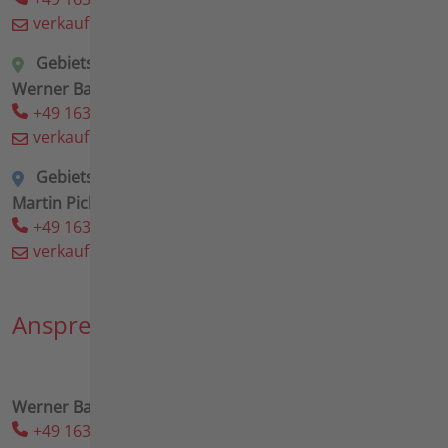
verkauf.mitte(at)agria(dot)de
Gebietsleiter Süd-West
Werner Baust
+49 163 6539 144
verkauf.sued-west(at)agria(dot)de
Gebietsleiter Süd-Ost
Martin Pickl
+49 163 6539 522
verkauf.sued-ost(at)agria(dot)de
Ansprechpartner International
Werner Baust
+49 163 6539 144