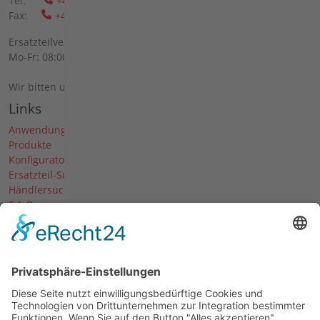
Tel:
+49 6298 39-0
Fax:
+49 6298 39-111
Ersatzteilverkauf vor Ort:
Mo-Fr: 08:00 - 12:00 Uhr und 13:00 - 16:00 Uhr
Wir bitten um telefonische Anmeldung.
Links
Anwendungen
Produkte
Konfigurator
Ersatzteil-Suche
Händlersuche
F.A.Q.
Downloads
Forum
Händler-Login
Unternehmen
Über uns
News