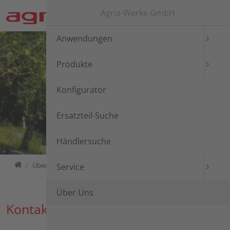
Direkt zur Hauptnavigation springen
Direkt zum Inhalt springen
Zur Unternavigation springen
Agria-Werke GmbH
Anwendungen
Produkte
Konfigurator
Ersatzteil-Suche
Händlersuche
Home
Über Uns
Kontakt
Service
Über Uns
Kontakt