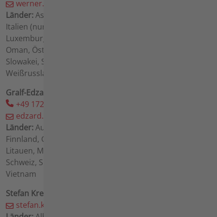
werner.baust(at)agria(dot)de
Länder:
Aserbaidschan, Bahrain, Belgien, Georgien,
Italien (nur Provinz Bozen - Südtirol), Katar, Kuwait,
Luxemburg, Madagaskar, Mauritius, Niederlande,
Oman, Österreich, Polen, Réunion, Saudiarabien,
Slowakei, Südtirol, Tschechien, UAE, Ungarn,
Weißrussland
Gralf-Edzard Michalsky
+49 172 6539 022
edzard.michalsky(at)agria(dot)de
Länder:
Australien, Bermuda, Dänemark, Estland,
Finnland, Ghana, Großbritannien, Irland, Japan, Kanada,
Litauen, Martinique, Neuseeland, Norwegen, Schweden,
Schweiz, Spanien, Südafrika, Südkorea, Thailand, USA,
Vietnam
Stefan Kremper
stefan.kremper(at)agria(dot)de
Länder:
Albanien, Bosnien-Herzegowina, Frankreich,