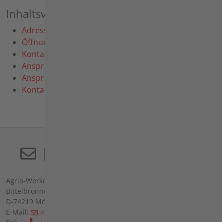
Inhaltsverzeichnis
Adresse
Öffnungszeiten
Kontakte
Ansprechpartner Deutschland
Ansprechpartner International
Kontaktformular
Agria-Werke GmbH
Bittelbronner Str. 42
D-74219 Möckmühl
E-Mail:
info(at)agria(dot)de