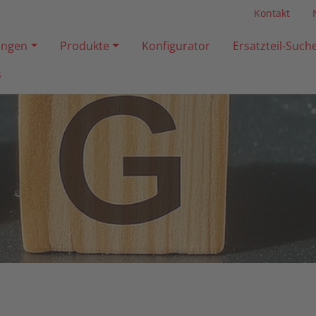
Kontakt
ngen
Produkte
Konfigurator
Ersatzteil-Such
s