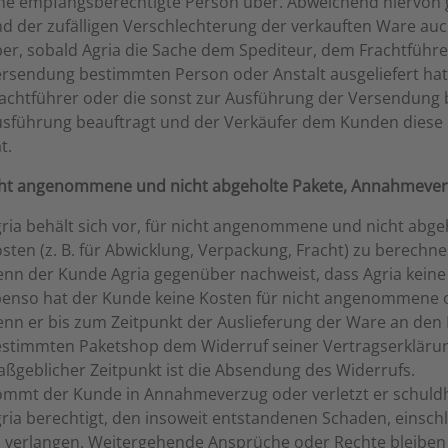
ne empfangsberechtigte Person über. Abweichend hiervon g
d der zufälligen Verschlechterung der verkauften Ware au
er, sobald Agria die Sache dem Spediteur, dem Frachtführe
rsendung bestimmten Person oder Anstalt ausgeliefert hat
achtführer oder die sonst zur Ausführung der Versendung 
sführung beauftragt und der Verkäufer dem Kunden diese 
t.
icht angenommene und nicht abgeholte Pakete, Annahmeve
ria behält sich vor, für nicht angenommene und nicht abge
sten (z. B. für Abwicklung, Verpackung, Fracht) zu berechnen
nn der Kunde Agria gegenüber nachweist, dass Agria keine
enso hat der Kunde keine Kosten für nicht angenommene od
nn er bis zum Zeitpunkt der Auslieferung der Ware an de
stimmten Paketshop dem Widerruf seiner Vertragserklärung
ßgeblicher Zeitpunkt ist die Absendung des Widerrufs.
mmt der Kunde in Annahmeverzug oder verletzt er schuldhaf
ria berechtigt, den insoweit entstandenen Schaden, einsc
 verlangen. Weitergehende Ansprüche oder Rechte bleiben