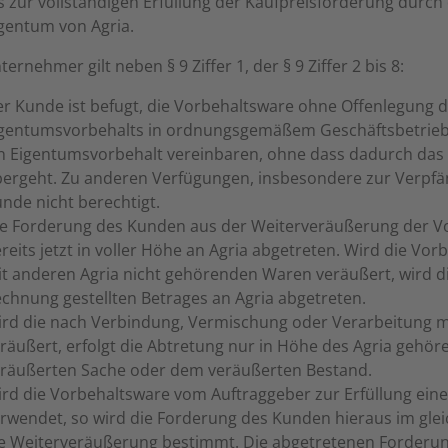
s zur vollständigen Erfüllung der Kaufpreisforderung durch
gentum von Agria.
ternehmer gilt neben § 9 Ziffer 1, der § 9 Ziffer 2 bis 8:
r Kunde ist befugt, die Vorbehaltsware ohne Offenlegung 
gentumsvorbehalts in ordnungsgemäßem Geschäftsbetrieb w
n Eigentumsvorbehalt vereinbaren, ohne dass dadurch das
ergeht. Zu anderen Verfügungen, insbesondere zur Verpfän
nde nicht berechtigt.
e Forderung des Kunden aus der Weiterveräußerung der Vo
reits jetzt in voller Höhe an Agria abgetreten. Wird die 
t anderen Agria nicht gehörenden Waren veräußert, wird di
chnung gestellten Betrages an Agria abgetreten.
rd die nach Verbindung, Vermischung oder Verarbeitung m
räußert, erfolgt die Abtretung nur in Höhe des Agria gehö
räußerten Sache oder dem veräußerten Bestand.
rd die Vorbehaltsware vom Auftraggeber zur Erfüllung ein
rwendet, so wird die Forderung des Kunden hieraus im glei
e Weiterveräußerung bestimmt. Die abgetretenen Forderung