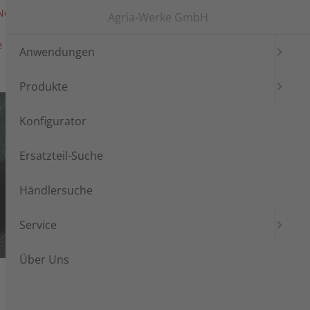
News
Messen
Login
Languages
Agria-Werke GmbH
e
Händlersuche
Service
Anwendungen
Produkte
Konfigurator
Ersatzteil-Suche
Händlersuche
Service
Über Uns