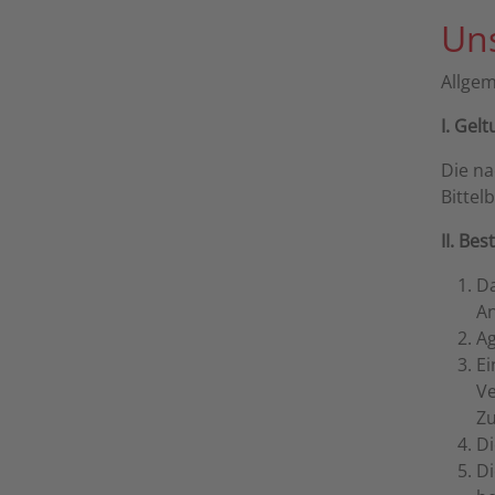
Un
Allge
I. Gel
Die na
Bittel
II. Be
Da
A
Ag
Ei
Ve
Zu
Di
Di