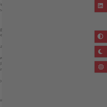
 Verschlechterung der Kaufsache geht zu
e- oder Schuldnerverzug geraten ist.
g, wie sie auf der Website und in der
e gesetzliche Umsatzsteuer ist jeweils
 Anzahl der Waren und/oder Waren den
werk einschließlich Verladung im Werk,
d Entladung. Sofern der Kunde es wünscht,
indecken; die insoweit anfallenden Kosten
nbarung.
 Zahlung fällig. Es gelten die gesetzlichen