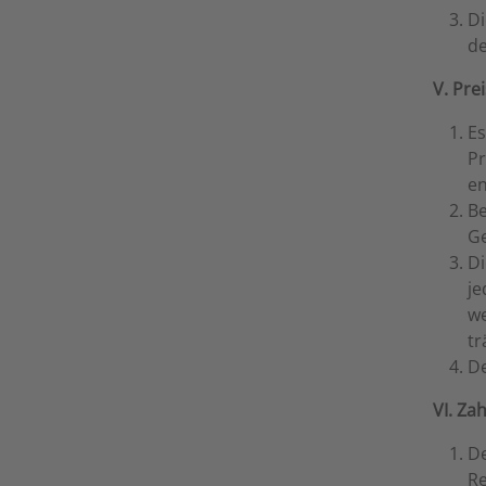
Di
de
V. Pre
Es
Pr
en
Be
Ge
Di
je
we
tr
De
VI. Z
De
Re