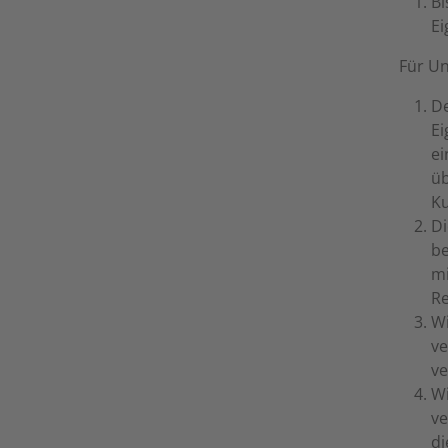
Bi
Ei
Für Un
De
Ei
ei
üb
Ku
Di
be
mi
Re
Wi
ve
ve
Wi
ve
di