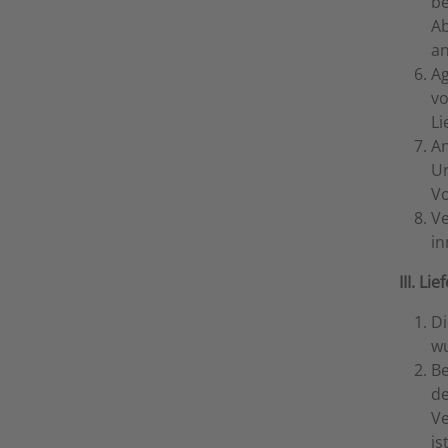
be
Ab
an
Ag
vo
Li
An
Ur
Vo
Ve
in
III. L
Di
w
Be
de
Ve
ist