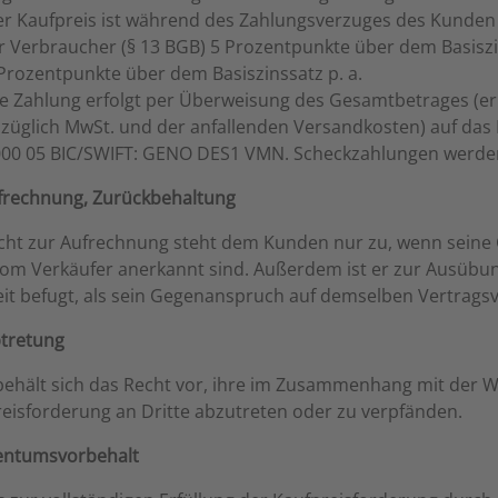
r Kaufpreis ist während des Zahlungsverzuges des Kunden 
r Verbraucher (§ 13 BGB) 5 Prozentpunkte über dem Basiszi
Prozentpunkte über dem Basiszinssatz p. a.
e Zahlung erfolgt per Überweisung des Gesamtbetrages (e
züglich MwSt. und der anfallenden Versandkosten) auf das 
00 05 BIC/SWIFT: GENO DES1 VMN. Scheckzahlungen werden 
ufrechnung, Zurückbehaltung
cht zur Aufrechnung steht dem Kunden nur zu, wenn seine G
om Verkäufer anerkannt sind. Außerdem ist er zur Ausübu
it befugt, als sein Gegenanspruch auf demselben Vertragsv
Abtretung
behält sich das Recht vor, ihre im Zusammenhang mit der W
eisforderung an Dritte abzutreten oder zu verpfänden.
gentumsvorbehalt