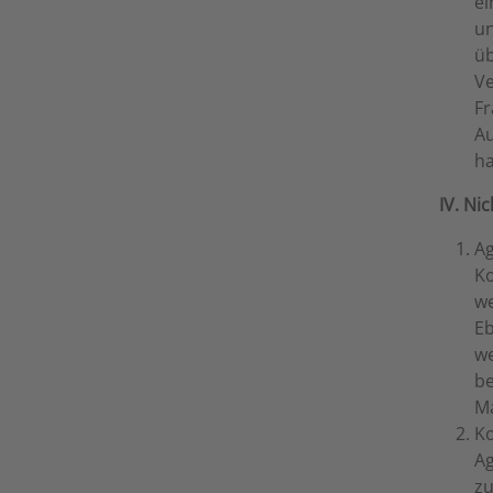
ei
un
üb
Ve
Fr
Au
ha
IV. N
Ag
Ko
we
Eb
we
be
Ma
Ko
Ag
zu