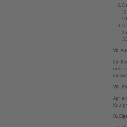
De
fü
9 
Di
zu
30
VII. A
Ein Re
oder v
insowe
VIII. 
Agria 
Kaufpr
IX. Ei