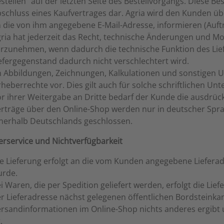
stellen“ auf der letzten Seite des Bestellvorgangs. Diese Be
schluss eines Kaufvertrages dar. Agria wird den Kunden übe
 die von ihm angegebene E-Mail-Adresse, informieren (Auft
ria hat jederzeit das Recht, technische Änderungen und M
rzunehmen, wenn dadurch die technische Funktion des Lief
efergegenstand dadurch nicht verschlechtert wird.
 Abbildungen, Zeichnungen, Kalkulationen und sonstigen U
heberrechte vor. Dies gilt auch für solche schriftlichen Unte
r ihrer Weitergabe an Dritte bedarf der Kunde die ausdrück
rträge über den Online-Shop werden nur in deutscher Spra
nerhalb Deutschlands geschlossen.
ieferservice und Nichtverfügbarkeit
e Lieferung erfolgt an die vom Kunden angegebene Lieferad
urde.
i Waren, die per Spedition geliefert werden, erfolgt die Lief
r Lieferadresse nächst gelegenen öffentlichen Bordsteinkan
rsandinformationen im Online-Shop nichts anderes ergibt 
.