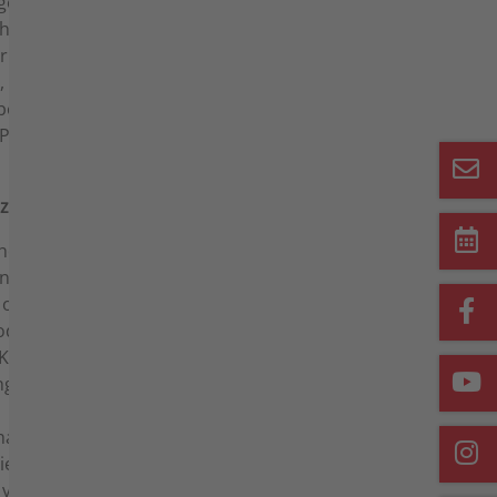
eht die Gefahr des zufälligen Untergangs
ch bei Verbrauchern bereits auf den Kunden
r oder der sonst zur Ausführung der
, wenn der Kunde den Spediteur, den
bestimmte Person oder Anstalt mit der
Person oder Anstalt zuvor nicht benannt
rzug
holte Pakete 39,90 EUR für die entstandenen
. Ein solches Recht steht Agria nicht zu,
 oder geringere Kosten entstanden sind.
er nicht abgeholte Pakete zu entrichten,
n Kunden bzw. an den vom Kunden
 Agria gegenüber erklärt hat.
t sonstige Mitwirkungspflichten, so ist
hließlich etwaiger Mehraufwendungen ersetzt
 vorbehalten.