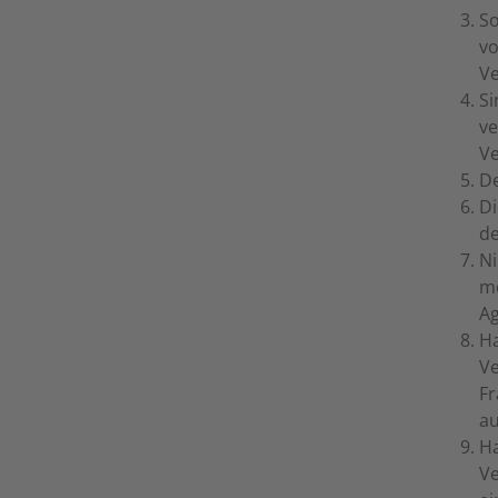
So
vo
Ve
Si
ve
Ve
De
Di
de
Ni
me
Ag
Ha
Ve
Fr
au
Ha
Ve