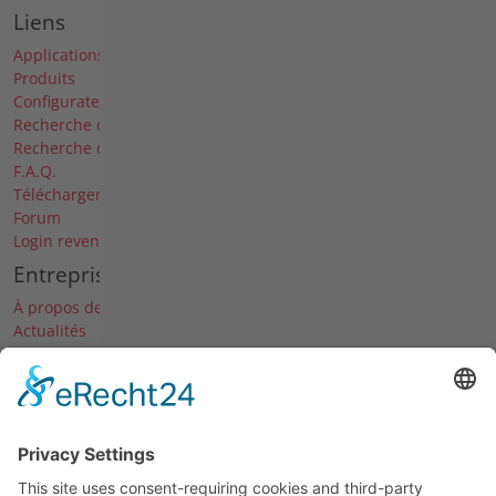
Liens
Applications
Produits
Configurateur
Recherche de pièces de rechange
Recherche de revendeurs
F.A.Q.
Téléchargements
Forum
Login revendeur
Entreprise
À propos de nous
Actualités
Dates & Salons
Carrière
Historique