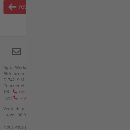
retour
Liste
mémo
Agria-Werke GmbH (société à responsabilité limitée)
Bittelbronner Str. 42
D-74219 Möckmühl
Courrier électronique :
info(at)agria(dot)de
Tél :
+49 6298 39-0
Fax :
+49 6298 39-111
Vente de pièces de rechange sur place :
Lu-Ve : 08:00 - 12:00 heures et 13:00 - 16:00 heures
Nous vous prions de vous inscrire par téléphone.