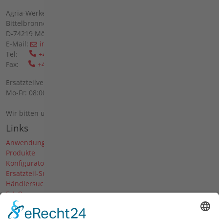
Agria-Werke GmbH
Bittelbronner Str. 42
D-74219 Möckmühl
E-Mail:
info(at)agria(dot)de
Tel:
+49 6298 39-0
Fax:
+49 6298 39-111
Ersatzteilverkauf vor Ort:
Mo-Fr: 08:00 - 12:00 Uhr und 13:00 - 16:00 Uhr
Wir bitten um telefonische Anmeldung.
Links
Anwendungen
Produkte
Konfigurator
Ersatzteil-Suche
Händlersuche
F.A.Q.
Downloads
Forum