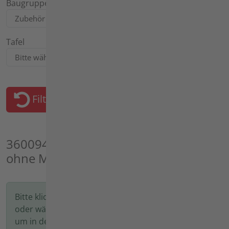
Baugruppe
Tafel
Filter zurücksetzen
3600941 - agria 3600 BM comfort
ohne Mähantrieb, Zubehör
Bitte klicken Sie auf das Bild oder die Bezeichnung
oder wählen Sie auf der linken Seite eine Tafel aus,
um in den nächsten Schritt zu gelangen.