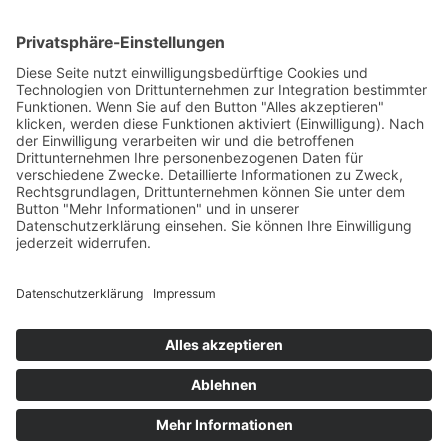
Händler-Login
Unternehmen
Über uns
News
Termine & Messen
Karriere
Historie
© 2026 Agria-Werke GmbH
Impressum
Datenschutz
AGB
Barrierefreiheit
EU Data Act
Sitemap
Kontakt
English
Französisch