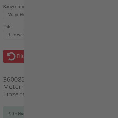
Baugruppe
Tafel
Filter zurücksetzen
3600821 - agria 3600 BM
Motormäher, Motor: EH 17 D, Motor
Einzelteile
Bitte klicken Sie auf das Bild oder die Bezeichnung