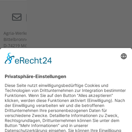
Agria-Werke GmbH
Bittelbronner Str. 42
D-74219 Möckmühl
E-Mail:
info(at)agria(dot)de
Tel:
+49 6298 39-0
Fax:
+49 6298 39-111
Ersatzteilverkauf vor Ort:
Mo-Fr: 08:00 - 12:00 Uhr und 13:00 - 16:00 Uhr
Wir bitten um telefonische Anmeldung.
Links
Anwendungen
Produkte
Konfigurator
Ersatzteil-Suche