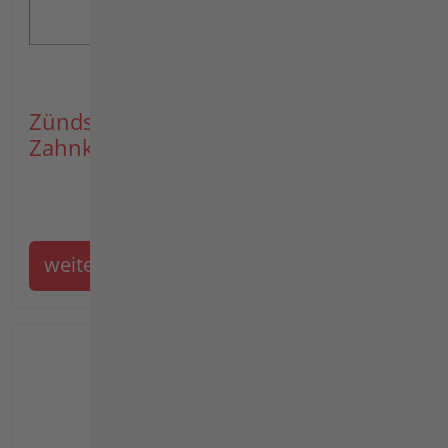
Zündspule, Lüfterrad, Generator,
Zahnkranz, Lüfter
weiter