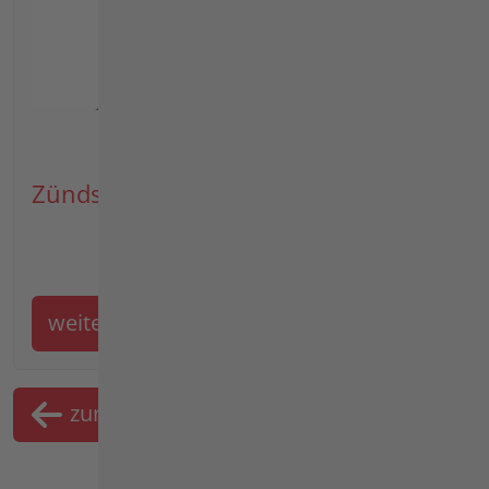
Zündspule, Lüfterrad
weiter
zurück
Merkliste