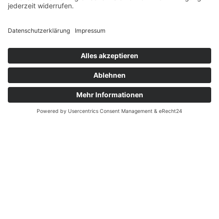
Händlersuche
F.A.Q.
Downloads
Forum
Händler-Login
Unternehmen
Über uns
News
English
Französisch
Termine & Messen
Karriere
Kontakt
News
Messen
Login
Historie
© 2026 Agria-Werke GmbH