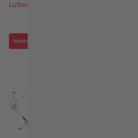
Lüftergehäuse, Reversierstarter
weiter