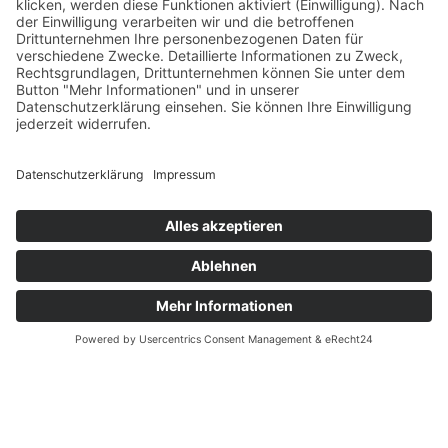
weiter
English
Französisch
Kontakt
News
Messen
Login