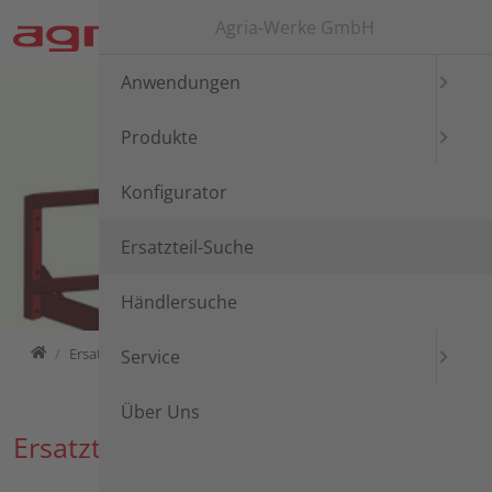
Direkt zur Hauptnavigation springen
Direkt zum Inhalt springen
Agria-Werke GmbH
Anwendungen
Produkte
Konfigurator
Ersatzteil-Suche
Händlersuche
Home
Ersatzteil-Suche
Ersatzteil-Suche
Geräteträger
Service
Über Uns
Ersatzteil-Suche