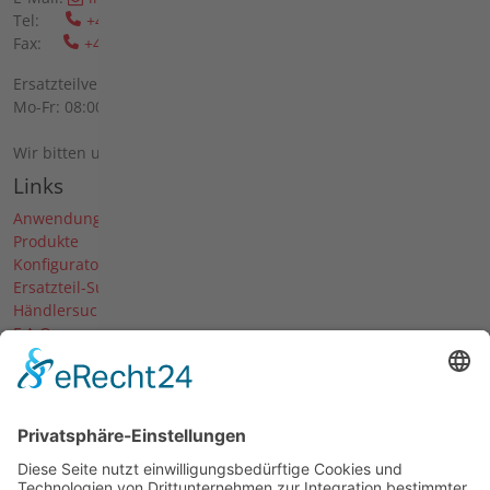
Tel:
+49 6298 39-0
Fax:
+49 6298 39-111
Ersatzteilverkauf vor Ort:
Mo-Fr: 08:00 - 12:00 Uhr und 13:00 - 16:00 Uhr
Wir bitten um telefonische Anmeldung.
Links
Anwendungen
Produkte
Konfigurator
Ersatzteil-Suche
Händlersuche
F.A.Q.
Downloads
Forum
Händler-Login
Unternehmen
Über uns