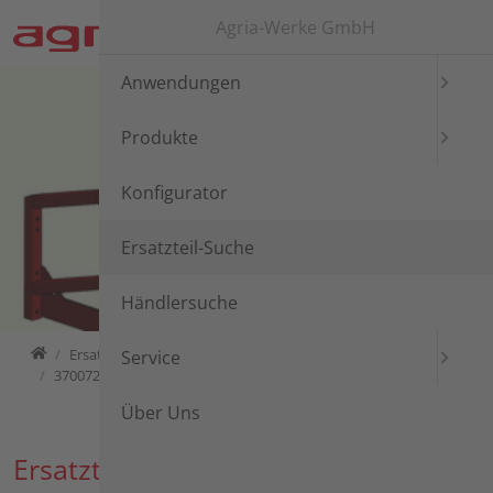
Direkt zur Hauptnavigation springen
Direkt zum Inhalt springen
Agria-Werke GmbH
Anwendungen
Produkte
Konfigurator
Ersatzteil-Suche
Händlersuche
Home
Ersatzteil-Suche
Ersatzteil-Suche
Einachser
agria 3700
Service
3700721 agria 3700
Über Uns
Ersatzteil-Suche