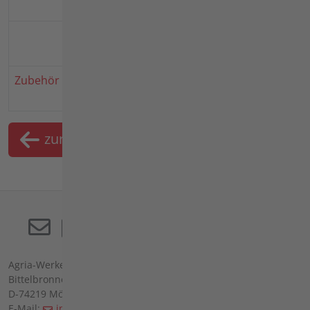
MD150
Zubehör
Ruggerini
MD150
Zubehör
Frontgewicht Artikel
3228011
zurück
Merkliste
Agria-Werke GmbH
Bittelbronner Str. 42
D-74219 Möckmühl
E-Mail:
info(at)agria(dot)de