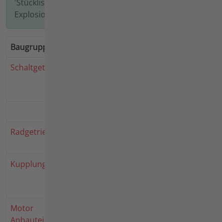
'Stückliste' gelangen Sie direkt in die
Explosionszeichnung und in die Stückliste.
Baugruppe
Stückliste
Hinweise
Schaltgetriebe
Getriebegehäuse,
Heckgehäuse, Lenkturm
3700 721
Schaltgetriebe 3700 721
3700721
Radgetriebe
Radgetriebe, Diff,
3700721
Bremse 3700 721
Kupplung
Kupplung,
3700721
Doppelscheiben 3700
721
Motor
Motoranbau Rug
3700721
Anbauteile
MD150 3700 721