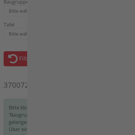
Baugruppe
Tafel
Filter zurücksetzen
3700721 - agria 3700
Bitte klicken Sie auf eine Position in der Spalte
'Baugruppe', um in den nächsten Schritt zu
gelangen.
Über einen Klick auf eine Position in der Spalte