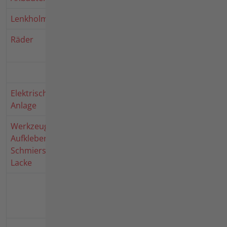
Lenkholm
Lenkholm 3700 721
3700721
Räder
Triebrad 3790 111
Ackerprofil
Schneeketten
Elektrische
Elektrische Ausrüstung
3700721
Anlage
3700 721
Werkzeug,
Aufkleber
Aufkleber,
Schmierstoffe,
Lacke
Schmierstoffe,
Korrosionsschutzmittel,
Lacke