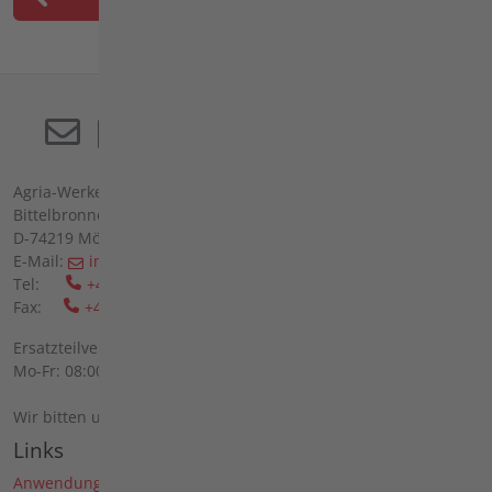
Agria-Werke GmbH
Bittelbronner Str. 42
D-74219 Möckmühl
E-Mail:
info(at)agria(dot)de
Tel:
+49 6298 39-0
Fax:
+49 6298 39-111
Ersatzteilverkauf vor Ort:
Mo-Fr: 08:00 - 12:00 Uhr und 13:00 - 16:00 Uhr
Wir bitten um telefonische Anmeldung.
Links
Anwendungen