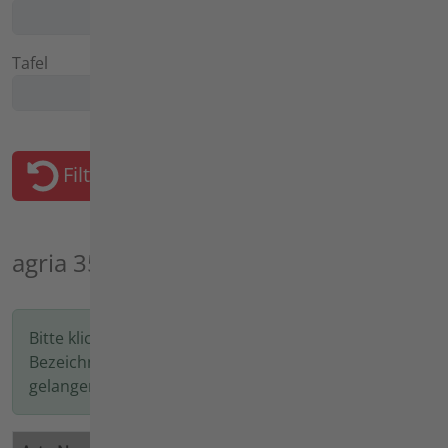
Tafel
Filter zurücksetzen
agria 3500
Bitte klicken Sie auf die Artikelnummer oder
Bezeichnung, um in den nächsten Schritt zu
gelangen.