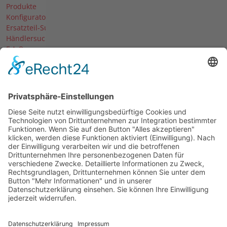
Produkte
Konfigurator
Ersatzteil-Suche
Händlersuche
F.A.Q.
Downloads
Forum
Händler-Login
Unternehmen
Über uns
News
Termine & Messen
Karriere
Historie