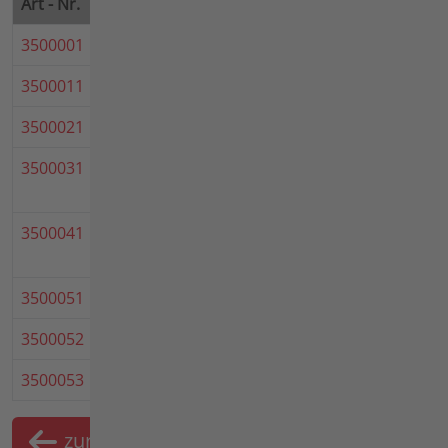
Art - Nr.
Bezeichnung
Hinweis
3500001
3500 Anbaugeräte
3500011
agria 3500 4T3,2KW
3500021
agria 3500 HACKE 4T3,2KW
3500031
agria 3500 STARR O RAD/HA
4T3,2KW
3500041
agria 3500 Starr + Hacke 50cm
+Räder 3.50-6AS 4T
3500051
agria 3500
3500052
agria 3500
3500053
agria 3500
zurück
Merkliste