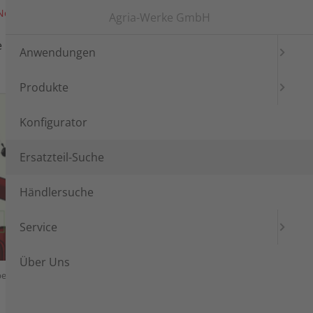
News
Messen
Login
Languages
Agria-Werke GmbH
e
Händlersuche
Service
Anwendungen
Produkte
Konfigurator
Ersatzteil-Suche
Händlersuche
Service
Über Uns
ibentrockenkuppl.