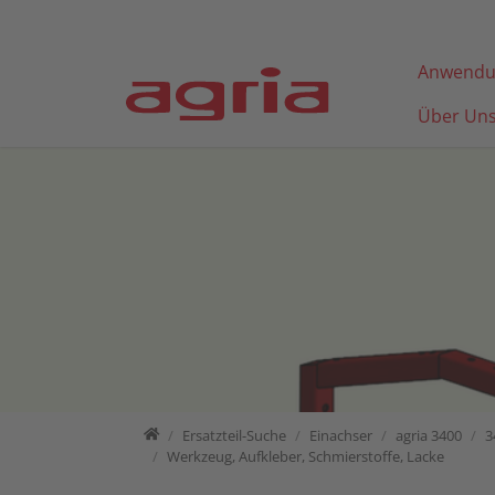
Direkt zur Hauptnavigation springen
Direkt zum Inhalt springen
Anwendu
Über Un
Home
Ersatzteil-Suche
Ersatzteil-Suche
Einachser
agria 3400
3
Werkzeug, Aufkleber, Schmierstoffe, Lacke