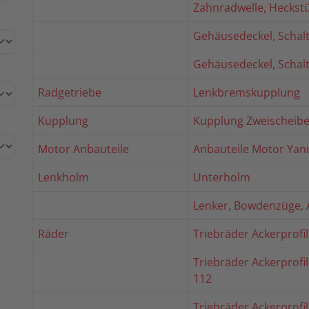
Zahnradwelle, Heckst
Gehäusedeckel, Schalt
Gehäusedeckel, Schalt
Radgetriebe
Lenkbremskupplung
Kupplung
Kupplung Zweischeib
Motor Anbauteile
Anbauteile Motor Ya
Lenkholm
Unterholm
Lenker, Bowdenzüge, 
Räder
Triebräder Ackerprofil
Triebräder Ackerprofil
112
Triebräder Ackerprofil