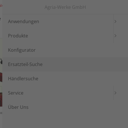
News
Messen
Login
Languages
Agria-Werke GmbH
e
Händlersuche
Service
Anwendungen
Produkte
Konfigurator
Ersatzteil-Suche
Händlersuche
Service
Über Uns
scheibenkupplung