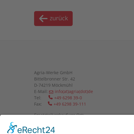
zurück
Agria-Werke GmbH
Bittelbronner Str. 42
D-74219 Möckmühl
E-Mail:
info(at)agria(dot)de
Tel:
+49 6298 39-0
Fax:
+49 6298 39-111
Ersatzteilverkauf vor Ort:
Mo-Fr: 08:00 - 12:00 Uhr und 13:00 - 16:00 Uhr
Wir bitten um telefonische Anmeldung.