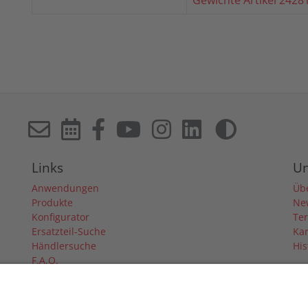
Gewichte Artikel 242
Links
U
Anwendungen
Üb
Produkte
Ne
Konfigurator
Te
Ersatzteil-Suche
Kar
Händlersuche
His
F.A.Q.
Downloads
Forum
Händler-Login