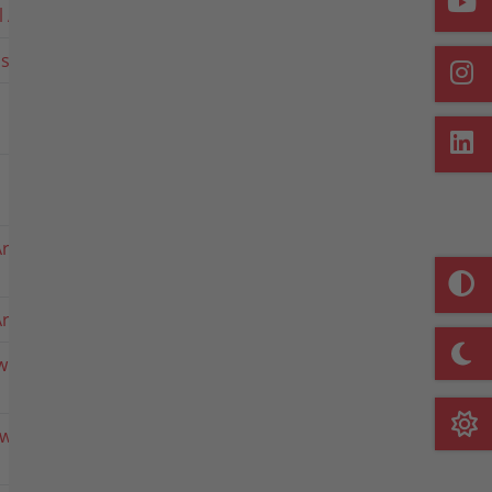
 Artikel 3490511
20 x 8.00-10
isen
Artikel 5516011,
5417011, 5517011
Artikel 5417511,
5517511, 5517521
tikel 5516021;
rtikel 2416011
willingsbereifung
willingsbereifung