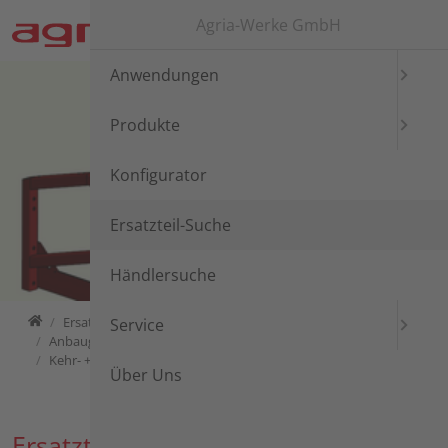
Direkt zur Hauptnavigation springen
Direkt zum Inhalt springen
Agria-Werke GmbH
Anwendungen
Produkte
Konfigurator
Ersatzteil-Suche
Händlersuche
Home
Ersatzteil-Suche
Ersatzteil-Suche
Service
Anbaugeräte für Grundstücks- und Wegepflege
Kehr- +Pflegegerät 6194 ...
Über Uns
Ersatzteil-Suche