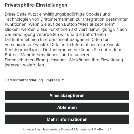
Unternehmen
Über uns
News
Termine & Messen
Karriere
Historie
© 2026 Agria-Werke GmbH
Impressum
Datenschutz
AGB
Barrierefreiheit
EU Data Act
Sitemap
Kontakt
English
Französisch
Kontakt
News
Messen
Login