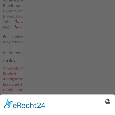
Agria-Werke GmbH
Bittelbronner Str. 42
D-74219 Möckmühl
E-Mail:
info(at)agria(dot)de
Tel:
+49 6298 39-0
Fax:
+49 6298 39-111
Ersatzteilverkauf vor Ort:
Mo-Fr: 08:00 - 12:00 Uhr und 13:00 - 16:00 Uhr
Wir bitten um telefonische Anmeldung.
Links
Anwendungen
Produkte
Konfigurator
Ersatzteil-Suche
Händlersuche
F.A.Q.
Downloads
Forum
Händler-Login