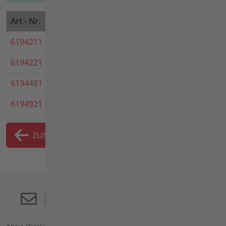
Art - Nr.
Bezeichnung
Hinweis
6194211
Sammelbehälter 80
6194221
Sammelbehälter 100
6194481
Wassersprengeinrichtung
6194921
Spritzschutz
zurück
Merkliste