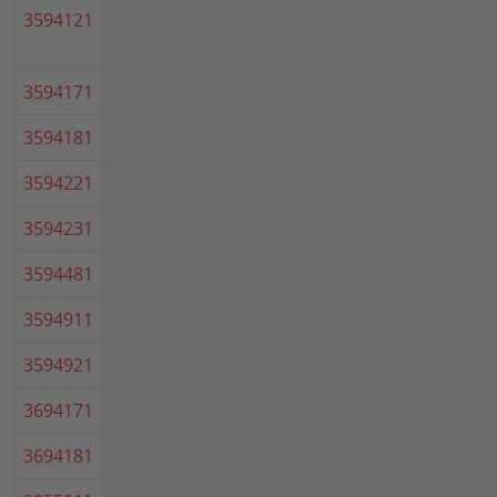
3594121
Anbau-Kehrmaschine ohne
Bürsten 100 cm
3594171
Kombi-Kehrmaschine, fein, 100
3594181
Kombi-Kehrmaschine, grob, 100
3594221
Schmutz-Sammelbehälter 90
3594231
Schmutz-Sammelbehälter 100
3594481
Wassersprengeinrichtung
3594911
Spritzschutz 90
3594921
Spritzschutz 100
3694171
Kombi-Kehrmaschine, fein, 100
3694181
Kombi-Kehrmaschine, grob, 100