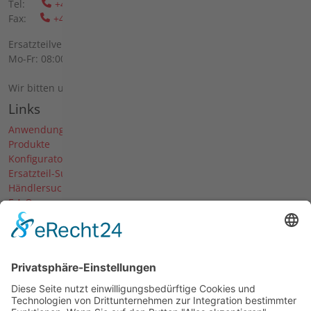
Tel:
+49 6298 39-0
Fax:
+49 6298 39-111
Ersatzteilverkauf vor Ort:
Mo-Fr: 08:00 - 12:00 Uhr und 13:00 - 16:00 Uhr
Wir bitten um telefonische Anmeldung.
Links
Anwendungen
Produkte
Konfigurator
Ersatzteil-Suche
Händlersuche
F.A.Q.
Downloads
Forum
Händler-Login
Unternehmen
Über uns
News