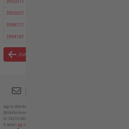
3955011
Adapter 3900 für Geräte 3400
3955031
Adapter für Kehrmaschine
3994171
Kombi-Kehrmaschine, fein, 100
3994181
Kombi-Kehrmaschine, grob, 100
zurück
Merkliste
Agria-Werke GmbH
Bittelbronner Str. 42
D-74219 Möckmühl
E-Mail:
info(at)agria(dot)de