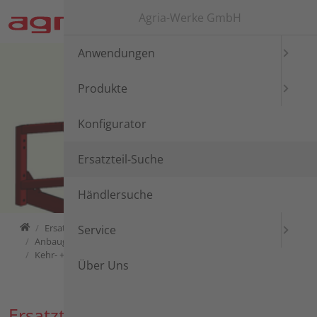
Direkt zur Hauptnavigation springen
Direkt zum Inhalt springen
Agria-Werke GmbH
Anwendungen
Produkte
Konfigurator
Ersatzteil-Suche
Händlersuche
Home
Ersatzteil-Suche
Ersatzteil-Suche
Service
Anbaugeräte für Grundstücks- und Wegepflege
Kehr- +Pflegegerät 3994 ...
Über Uns
Ersatzteil-Suche