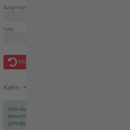
Baugruppe
Tafel
Filter zurücksetzen
Kehr- +Pflegegerät 3994 ...
Bitte klicken Sie auf die Artikelnummer oder
Bezeichnung, um in den nächsten Schritt zu
gelangen.