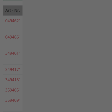
Art - Nr.
Bezeichnung
Hinweis
0494621
ANBAUKEHRMASCH O BÜRST
100CM
0494661
Anbau-Kehrmaschine ohne
Bürsten 100 cm mit Adapter
3494011
Anbau-Kehrmaschine o Bürsten
120
3494171
Kombi-Kehrmaschine, fein, 100
3494181
Kombi-Kehrmaschine, grob, 100
3594051
Kombikehrmaschine 90
3594091
Anbau-Kehrmaschine +
Ganzjahresbürsten 90 cm