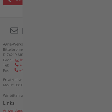
Agria-Werke GmbH
Bittelbronner Str. 42
D-74219 Möckmühl
E-Mail:
info(at)agria(dot)de
Tel:
+49 6298 39-0
Fax:
+49 6298 39-111
Ersatzteilverkauf vor Ort:
Mo-Fr: 08:00 - 12:00 Uhr und 13:00 - 16:00 Uhr
Wir bitten um telefonische Anmeldung.
Links
Anwendungen