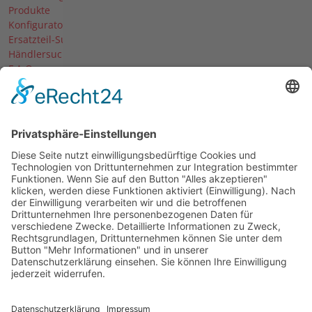
Produkte
Konfigurator
Ersatzteil-Suche
Händlersuche
F.A.Q.
Downloads
Forum
Händler-Login
Unternehmen
Über uns
News
Termine & Messen
Karriere
Historie