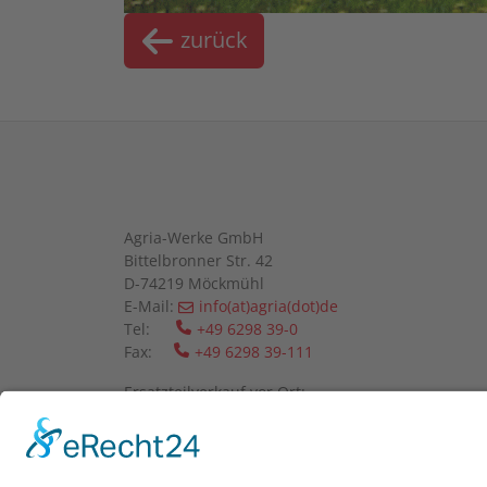
zurück
Agria-Werke GmbH
Bittelbronner Str. 42
D-74219 Möckmühl
E-Mail:
info(at)agria(dot)de
Tel:
+49 6298 39-0
Fax:
+49 6298 39-111
Ersatzteilverkauf vor Ort:
Mo-Fr: 08:00 - 12:00 Uhr und 13:00 - 16:00 Uhr
Wir bitten um telefonische Anmeldung.