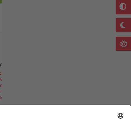
Merkliste
nternehmen
er uns
ws
rmine & Messen
riere
torie