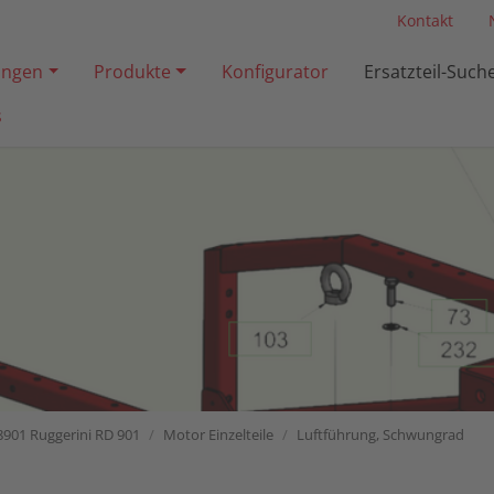
Kontakt
ngen
Produkte
Konfigurator
Ersatzteil-Such
s
8901 Ruggerini RD 901
Motor Einzelteile
Luftführung, Schwungrad