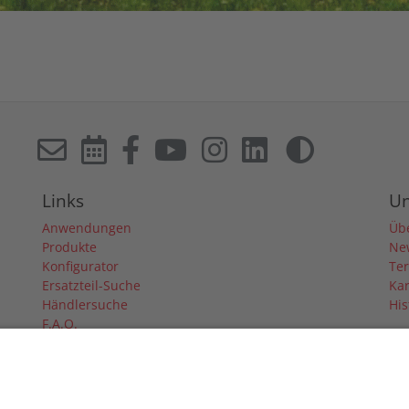
Links
U
Anwendungen
Üb
Produkte
Ne
Konfigurator
Te
Ersatzteil-Suche
Kar
Händlersuche
His
F.A.Q.
Downloads
Forum
Händler-Login