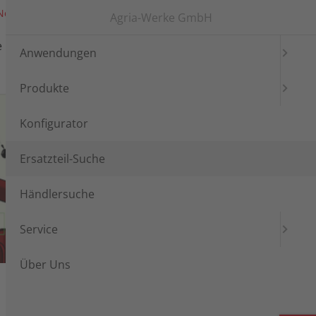
News
Messen
Login
Languages
Agria-Werke GmbH
e
Händlersuche
Service
Anwendungen
Produkte
Konfigurator
Ersatzteil-Suche
Händlersuche
Service
Über Uns