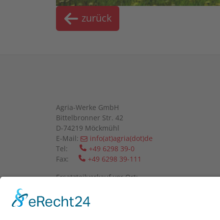
zurück
Agria-Werke GmbH
Bittelbronner Str. 42
D-74219 Möckmühl
E-Mail:
info(at)agria(dot)de
Tel:
+49 6298 39-0
Fax:
+49 6298 39-111
Ersatzteilverkauf vor Ort:
Mo-Fr: 08:00 - 12:00 Uhr und 13:00 - 16:00 Uhr
Wir bitten um telefonische Anmeldung.