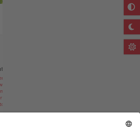
Merkliste
nternehmen
er uns
ws
rmine & Messen
riere
torie