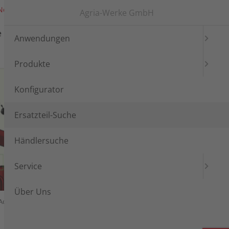
News
Messen
Login
Languages
Agria-Werke GmbH
e
Händlersuche
Service
Anwendungen
Produkte
Konfigurator
Ersatzteil-Suche
Händlersuche
Service
Über Uns
Ackerprofil Artikel 3690021