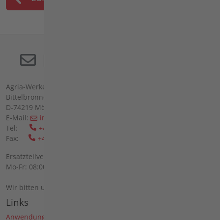
Agria-Werke GmbH
Bittelbronner Str. 42
D-74219 Möckmühl
E-Mail:
info(at)agria(dot)de
Tel:
+49 6298 39-0
Fax:
+49 6298 39-111
Ersatzteilverkauf vor Ort:
Mo-Fr: 08:00 - 12:00 Uhr und 13:00 - 16:00 Uhr
Wir bitten um telefonische Anmeldung.
Links
Anwendungen