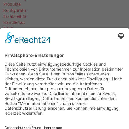
Produkte
Konfigurator
Ersatzteil-Suche
Händlersuche
F.A.Q.
Downloads
Forum
Händler-Login
Unternehmen
Über uns
News
Termine & Messen
Karriere
Historie