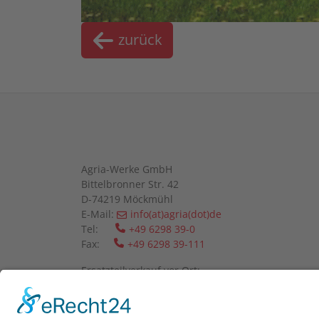
zurück
Agria-Werke GmbH
Bittelbronner Str. 42
D-74219 Möckmühl
E-Mail:
info(at)agria(dot)de
Tel:
+49 6298 39-0
Fax:
+49 6298 39-111
Ersatzteilverkauf vor Ort:
Mo-Fr: 08:00 - 12:00 Uhr und 13:00 - 16:00 Uhr
Wir bitten um telefonische Anmeldung.