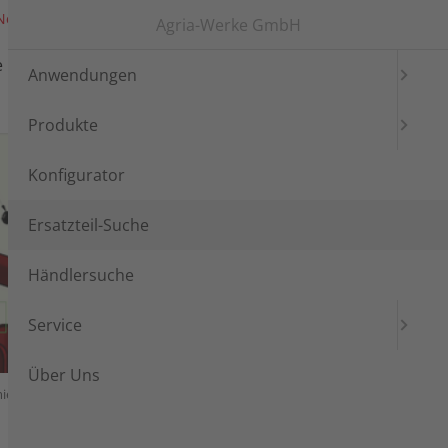
News
Messen
Login
Languages
Agria-Werke GmbH
e
Händlersuche
Service
Anwendungen
Produkte
Konfigurator
Ersatzteil-Suche
Händlersuche
Service
Über Uns
ierstoffe, Lacke