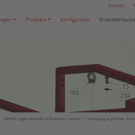
Kontakt
ngen
Produkte
Konfigurator
Ersatzteil-Such
s
3600931 agria 3600 BM Unihamster comfort
Werkzeug, Aufkleber, Schm