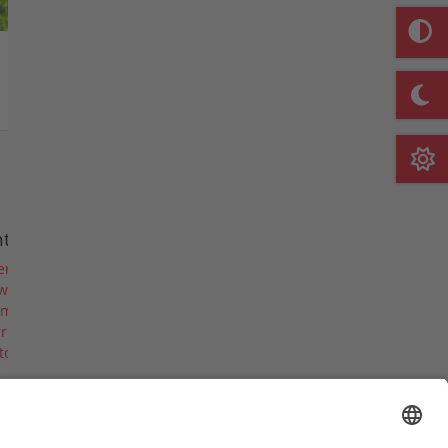
Merkliste
nternehmen
er uns
ws
rmine & Messen
riere
torie