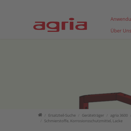
Direkt zur Hauptnavigation springen
Direkt zum Inhalt springen
Anwendu
Über Un
Home
Ersatzteil-Suche
Ersatzteil-Suche
Geräteträger
agria 3600
Schmierstoffe, Korrosionsschutzmittel, Lacke