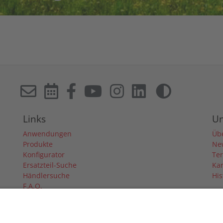
Links
U
Anwendungen
Üb
Produkte
Ne
Konfigurator
Te
Ersatzteil-Suche
Kar
Händlersuche
His
F.A.Q.
Downloads
Forum
Händler-Login