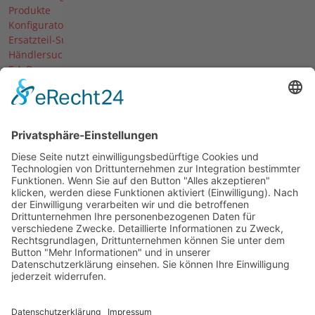
Produkte
Konfigurator
Ersatzteil-Suche
Händlersuche
F.A.Q.
Downloads
Forum
Händler-Login
Unternehmen
Über uns
News
Termine & Messen
Karriere
Historie