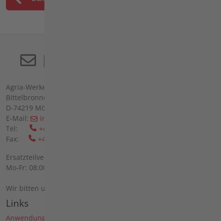
Agria-Werke GmbH
Bittelbronner Str. 42
D-74219 Möckmühl
E-Mail:
info(at)agria(dot)de
Tel:
+49 6298 39-0
Fax:
+49 6298 39-111
Ersatzteilverkauf vor Ort:
Mo-Fr: 08:00 - 12:00 Uhr und 13:00 - 16:00 Uhr
Wir bitten um telefonische Anmeldung.
Links
Anwendungen