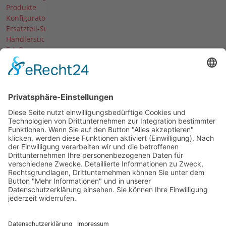
Produkte
Konfigurator
Ersatzteil-Suche
Händlersuche
F.A.Q.
Downloads
Forum
Händler-Login
Unternehmen
Über uns
News
Termine & Messen
Karriere
Historie