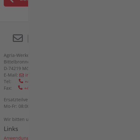
Agria-Werke GmbH
Bittelbronner Str. 42
D-74219 Möckmühl
E-Mail:
info(at)agria(dot)de
Tel:
+49 6298 39-0
Fax:
+49 6298 39-111
Ersatzteilverkauf vor Ort:
Mo-Fr: 08:00 - 12:00 Uhr und 13:00 - 16:00 Uhr
Wir bitten um telefonische Anmeldung.
Links
Anwendungen