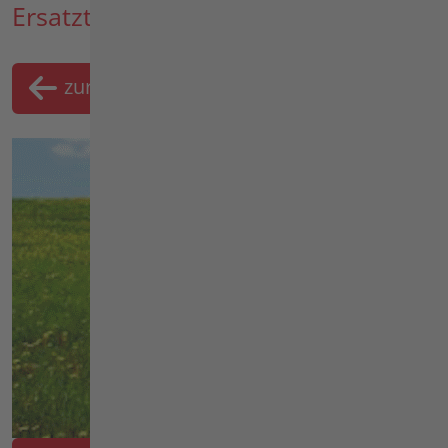
Ersatzteil-Suche
zurück
Merklist