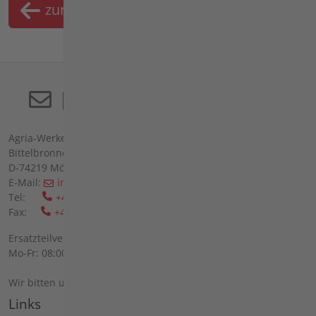
zurück
Merkliste
Agria-Werke GmbH
Bittelbronner Str. 42
D-74219 Möckmühl
E-Mail:
info(at)agria(dot)de
Tel:
+49 6298 39-0
Fax:
+49 6298 39-111
Ersatzteilverkauf vor Ort:
Mo-Fr: 08:00 - 12:00 Uhr und 13:00 - 16:00 Uhr
Wir bitten um telefonische Anmeldung.
Links