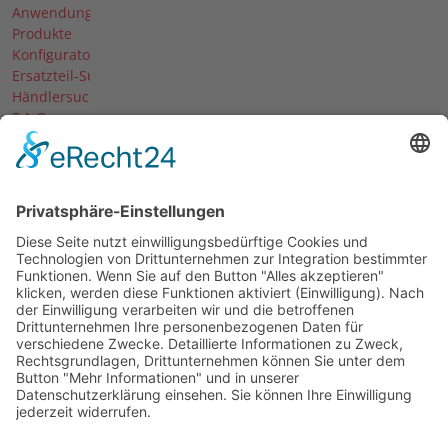
Anwendungen
Produkte
Konfigurator
Ersatzteil-Suche
Händlersuche
F.A.Q.
Downloads
Forum
Händler-Login
Unternehmen
Über uns
News
Termine & Messen
Karriere
Historie