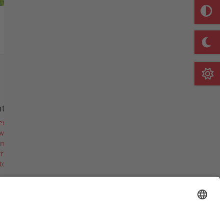
Merkliste
nternehmen
er uns
ws
rmine & Messen
riere
torie