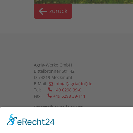
zurück
Agria-Werke GmbH
Bittelbronner Str. 42
D-74219 Möckmühl
E-Mail:
info(at)agria(dot)de
Tel:
+49 6298 39-0
Fax:
+49 6298 39-111
Ersatzteilverkauf vor Ort:
Mo-Fr: 08:00 - 12:00 Uhr und 13:00 - 16:00 Uhr
Wir bitten um telefonische Anmeldung.