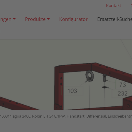
Kontakt
ngen
Produkte
Konfigurator
Ersatzteil-Such
s
400811 agria 3400; Robin EH 34 8,1kW, Handstart, Differenzial, Einscheibent