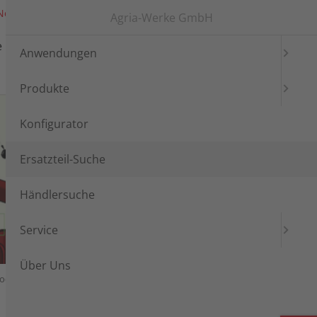
News
Messen
Login
Languages
Agria-Werke GmbH
e
Händlersuche
Service
Anwendungen
Produkte
Konfigurator
Ersatzteil-Suche
Händlersuche
Service
Über Uns
rockenkuppl.
Räder
Radstern