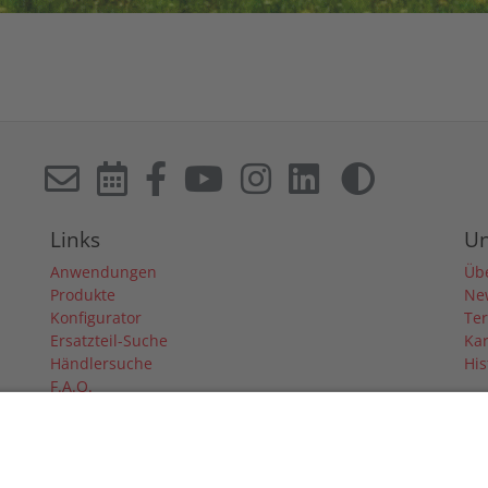
Links
U
Anwendungen
Üb
Produkte
Ne
Konfigurator
Te
Ersatzteil-Suche
Kar
Händlersuche
His
F.A.Q.
Downloads
Forum
Händler-Login