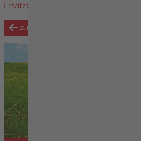
Ersatzteil-Suche
zurück
Merklist