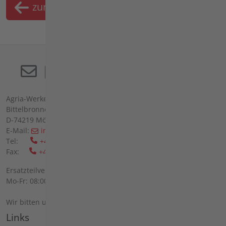
zurück
Merkliste
Agria-Werke GmbH
Bittelbronner Str. 42
D-74219 Möckmühl
E-Mail:
info(at)agria(dot)de
Tel:
+49 6298 39-0
Fax:
+49 6298 39-111
Ersatzteilverkauf vor Ort:
Mo-Fr: 08:00 - 12:00 Uhr und 13:00 - 16:00 Uhr
Wir bitten um telefonische Anmeldung.
Links