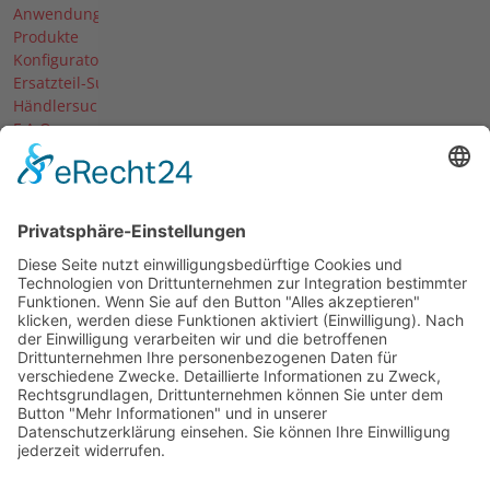
Anwendungen
Produkte
Konfigurator
Ersatzteil-Suche
Händlersuche
F.A.Q.
Downloads
Forum
Händler-Login
Unternehmen
Über uns
News
Termine & Messen
Karriere
Historie