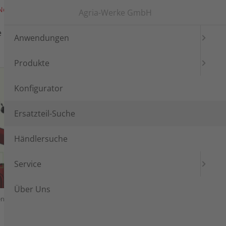
News
Messen
Login
Languages
Agria-Werke GmbH
e
Händlersuche
Service
Anwendungen
Produkte
Konfigurator
Ersatzteil-Suche
Händlersuche
Service
Über Uns
enzial, Trockenscheibenkuppl.
Lenkholm