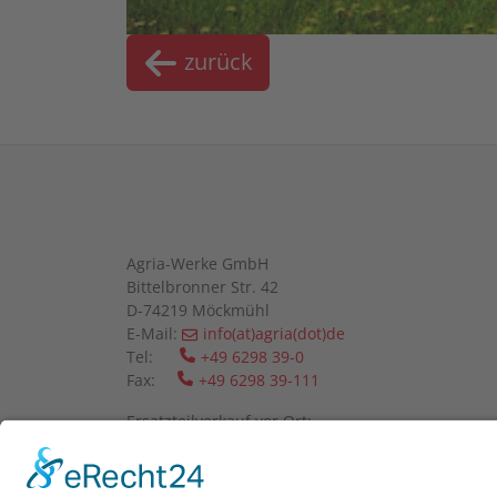
zurück
Agria-Werke GmbH
Bittelbronner Str. 42
D-74219 Möckmühl
E-Mail:
info(at)agria(dot)de
Tel:
+49 6298 39-0
Fax:
+49 6298 39-111
Ersatzteilverkauf vor Ort:
Mo-Fr: 08:00 - 12:00 Uhr und 13:00 - 16:00 Uhr
Wir bitten um telefonische Anmeldung.