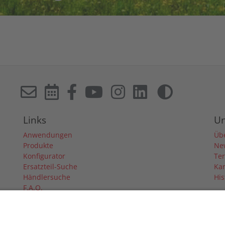
Links
U
Anwendungen
Üb
Produkte
Ne
Konfigurator
Te
Ersatzteil-Suche
Kar
Händlersuche
His
F.A.Q.
Downloads
Forum
Händler-Login