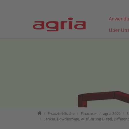
Direkt zur Hauptnavigation springen
Direkt zum Inhalt springen
Anwendu
Über Un
Home
Ersatzteil-Suche
Ersatzteil-Suche
Einachser
agria 3400
3
Lenker, Bowdenzüge, Ausführung Diesel, Differenti