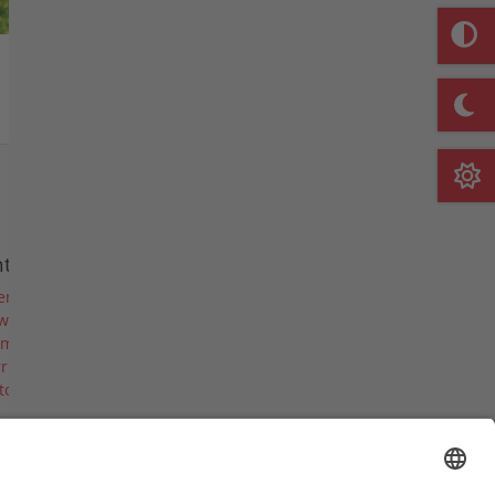
Merkliste
nternehmen
er uns
ws
rmine & Messen
riere
torie