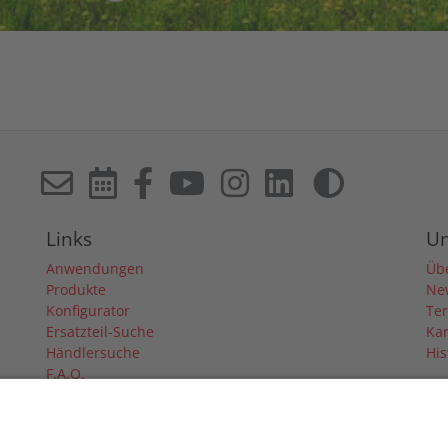
Links
U
Anwendungen
Üb
Produkte
Ne
Konfigurator
Te
Ersatzteil-Suche
Kar
Händlersuche
His
F.A.Q.
Downloads
Forum
Händler-Login