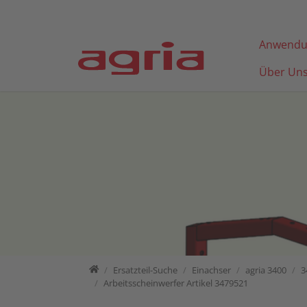
Direkt zur Hauptnavigation springen
Direkt zum Inhalt springen
Anwendu
Über Un
Home
Ersatzteil-Suche
Ersatzteil-Suche
Einachser
agria 3400
3
Arbeitsscheinwerfer Artikel 3479521