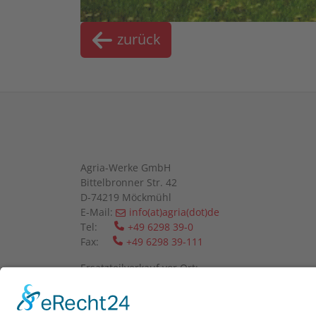
zurück
Agria-Werke GmbH
Bittelbronner Str. 42
D-74219 Möckmühl
E-Mail:
info(at)agria(dot)de
Tel:
+49 6298 39-0
Fax:
+49 6298 39-111
Ersatzteilverkauf vor Ort:
Mo-Fr: 08:00 - 12:00 Uhr und 13:00 - 16:00 Uhr
Wir bitten um telefonische Anmeldung.