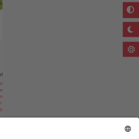
Merkliste
nternehmen
er uns
ws
rmine & Messen
riere
torie