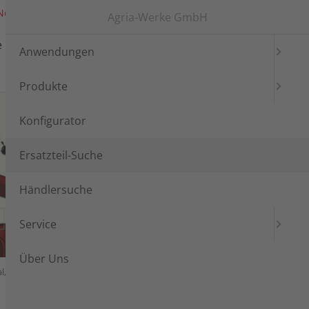
News
Messen
Login
Languages
Agria-Werke GmbH
e
Händlersuche
Service
Anwendungen
Produkte
Konfigurator
Ersatzteil-Suche
Händlersuche
Service
Über Uns
ial, E-Magnetkupplung
Elektrische Anlage