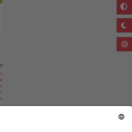
Merkliste
nternehmen
er uns
ws
rmine & Messen
riere
torie