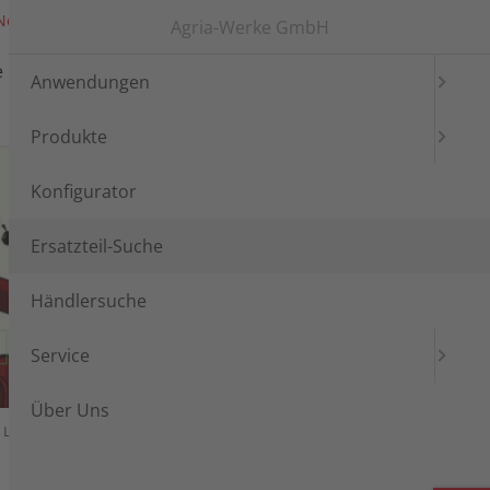
News
Messen
Login
Languages
Agria-Werke GmbH
e
Händlersuche
Service
Anwendungen
Produkte
Konfigurator
Ersatzteil-Suche
Händlersuche
Service
Über Uns
Luftfilter