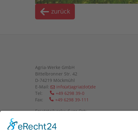
zurück
Agria-Werke GmbH
Bittelbronner Str. 42
D-74219 Möckmühl
E-Mail:
info(at)agria(dot)de
Tel:
+49 6298 39-0
Fax:
+49 6298 39-111
Ersatzteilverkauf vor Ort:
Mo-Fr: 08:00 - 12:00 Uhr und 13:00 - 16:00 Uhr
Wir bitten um telefonische Anmeldung.