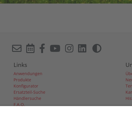
Links
U
Anwendungen
Üb
Produkte
Ne
Konfigurator
Te
Ersatzteil-Suche
Kar
Händlersuche
His
F.A.Q.
Downloads
Forum
Händler-Login